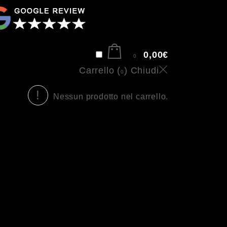
0,00
€
0
Carrello (
)
Chiudi
0
Nessun prodotto nel carrello.