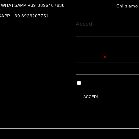
 WHATSAPP +39 3896467838
Chi siamo
APP +39 3929207751
Accedi
Nome utente o indirizz
Password
*
Ricordami
ACCEDI
Password dimenticata?