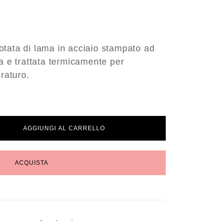
tata di lama in acciaio stampato ad
a e trattata termicamente per
uraturo.
e
AGGIUNGI AL CARRELLO
ACQUISTA