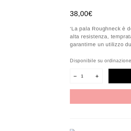
38,00
€
‘La pala Roughneck è do
alta resistenza, temprat
garantirne un utilizzo d
Disponibile su ordinazion
−
+