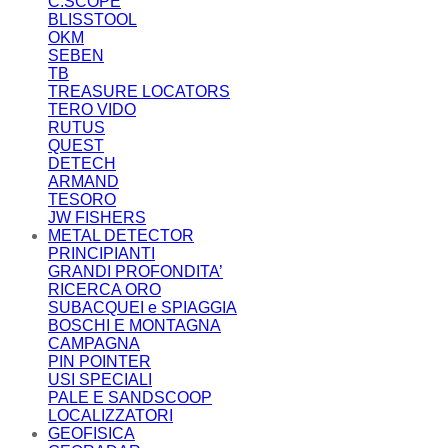
C.SCOPE
BLISSTOOL
OKM
SEBEN
TB
TREASURE LOCATORS
TERO VIDO
RUTUS
QUEST
DETECH
ARMAND
TESORO
JW FISHERS
METAL DETECTOR
PRINCIPIANTI
GRANDI PROFONDITA’
RICERCA ORO
SUBACQUEI e SPIAGGIA
BOSCHI E MONTAGNA
CAMPAGNA
PIN POINTER
USI SPECIALI
PALE E SANDSCOOP
LOCALIZZATORI
GEOFISICA