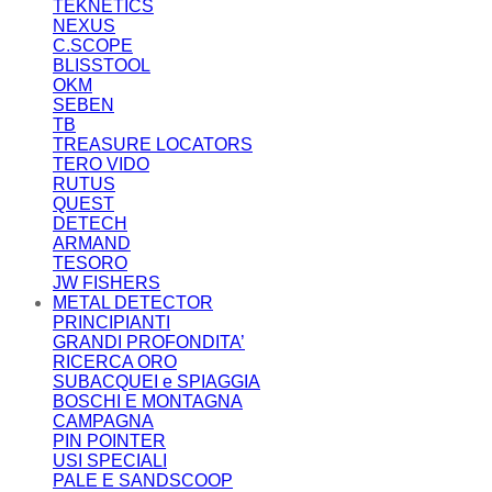
TEKNETICS
NEXUS
C.SCOPE
BLISSTOOL
OKM
SEBEN
TB
TREASURE LOCATORS
TERO VIDO
RUTUS
QUEST
DETECH
ARMAND
TESORO
JW FISHERS
METAL DETECTOR
PRINCIPIANTI
GRANDI PROFONDITA’
RICERCA ORO
SUBACQUEI e SPIAGGIA
BOSCHI E MONTAGNA
CAMPAGNA
PIN POINTER
USI SPECIALI
PALE E SANDSCOOP