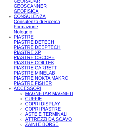
GEORADAR
GEOSCANNER
GEOFISICA
CONSULENZA
Consulenza di Ricerca
Formazione
Noleggio
PIASTRE
PIASTRE DETECH
PIASTRE DEEPTECH
PIASTRE XP
PIASTRE CSCOPE
PIASTRE COILTEK
PIASTRE GARRETT
PIASTRE MINELAB
PIASTRE NOKTA MAKRO
PIASTRE FISHER
ACCESSORI
MAGNETAR MAGNETI
CUFFIE
COPRI DISPLAY
COPRI PIASTRE
ASTE E TERMINALI
ATTREZZI DA SCAVO
ZAINI E BORSE