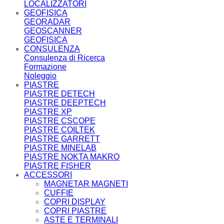
LOCALIZZATORI
GEOFISICA
GEORADAR
GEOSCANNER
GEOFISICA
CONSULENZA
Consulenza di Ricerca
Formazione
Noleggio
PIASTRE
PIASTRE DETECH
PIASTRE DEEPTECH
PIASTRE XP
PIASTRE CSCOPE
PIASTRE COILTEK
PIASTRE GARRETT
PIASTRE MINELAB
PIASTRE NOKTA MAKRO
PIASTRE FISHER
ACCESSORI
MAGNETAR MAGNETI
CUFFIE
COPRI DISPLAY
COPRI PIASTRE
ASTE E TERMINALI