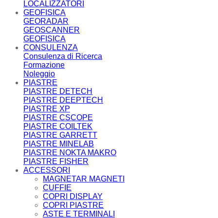
LOCALIZZATORI
GEOFISICA
GEORADAR
GEOSCANNER
GEOFISICA
CONSULENZA
Consulenza di Ricerca
Formazione
Noleggio
PIASTRE
PIASTRE DETECH
PIASTRE DEEPTECH
PIASTRE XP
PIASTRE CSCOPE
PIASTRE COILTEK
PIASTRE GARRETT
PIASTRE MINELAB
PIASTRE NOKTA MAKRO
PIASTRE FISHER
ACCESSORI
MAGNETAR MAGNETI
CUFFIE
COPRI DISPLAY
COPRI PIASTRE
ASTE E TERMINALI