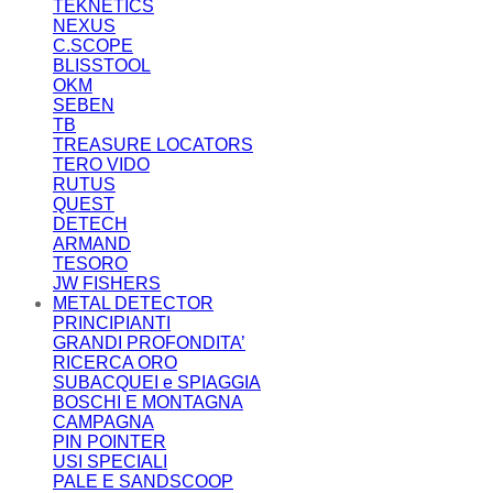
TEKNETICS
NEXUS
C.SCOPE
BLISSTOOL
OKM
SEBEN
TB
TREASURE LOCATORS
TERO VIDO
RUTUS
QUEST
DETECH
ARMAND
TESORO
JW FISHERS
METAL DETECTOR
PRINCIPIANTI
GRANDI PROFONDITA’
RICERCA ORO
SUBACQUEI e SPIAGGIA
BOSCHI E MONTAGNA
CAMPAGNA
PIN POINTER
USI SPECIALI
PALE E SANDSCOOP