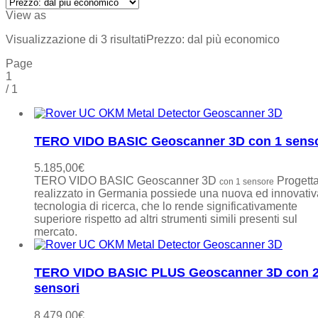
View as
Visualizzazione di 3 risultati
Prezzo: dal più economico
Page
1
/
1
TERO VIDO BASIC Geoscanner 3D con 1 sens
5.185,00
€
TERO VIDO BASIC Geoscanner 3D
Progetta
con 1 sensore
realizzato in Germania possiede una nuova ed innovativ
tecnologia di ricerca, che lo rende significativamente
superiore rispetto ad altri strumenti simili presenti sul
mercato.
TERO VIDO BASIC PLUS Geoscanner 3D con 
sensori
8.479,00
€