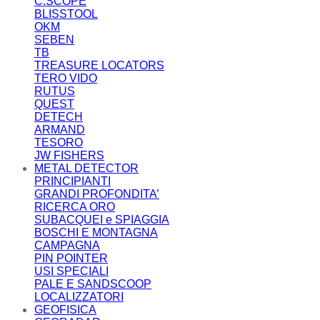
C.SCOPE
BLISSTOOL
OKM
SEBEN
TB
TREASURE LOCATORS
TERO VIDO
RUTUS
QUEST
DETECH
ARMAND
TESORO
JW FISHERS
METAL DETECTOR
PRINCIPIANTI
GRANDI PROFONDITA’
RICERCA ORO
SUBACQUEI e SPIAGGIA
BOSCHI E MONTAGNA
CAMPAGNA
PIN POINTER
USI SPECIALI
PALE E SANDSCOOP
LOCALIZZATORI
GEOFISICA