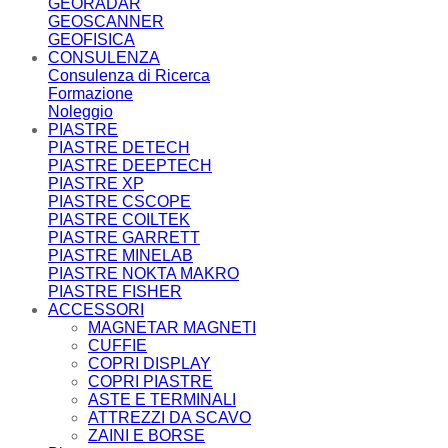
GEORADAR
GEOSCANNER
GEOFISICA
CONSULENZA
Consulenza di Ricerca
Formazione
Noleggio
PIASTRE
PIASTRE DETECH
PIASTRE DEEPTECH
PIASTRE XP
PIASTRE CSCOPE
PIASTRE COILTEK
PIASTRE GARRETT
PIASTRE MINELAB
PIASTRE NOKTA MAKRO
PIASTRE FISHER
ACCESSORI
MAGNETAR MAGNETI
CUFFIE
COPRI DISPLAY
COPRI PIASTRE
ASTE E TERMINALI
ATTREZZI DA SCAVO
ZAINI E BORSE