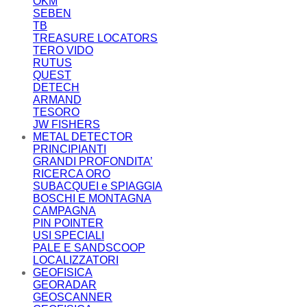
OKM
SEBEN
TB
TREASURE LOCATORS
TERO VIDO
RUTUS
QUEST
DETECH
ARMAND
TESORO
JW FISHERS
METAL DETECTOR
PRINCIPIANTI
GRANDI PROFONDITA’
RICERCA ORO
SUBACQUEI e SPIAGGIA
BOSCHI E MONTAGNA
CAMPAGNA
PIN POINTER
USI SPECIALI
PALE E SANDSCOOP
LOCALIZZATORI
GEOFISICA
GEORADAR
GEOSCANNER