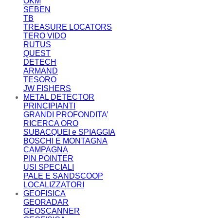
OKM
SEBEN
TB
TREASURE LOCATORS
TERO VIDO
RUTUS
QUEST
DETECH
ARMAND
TESORO
JW FISHERS
METAL DETECTOR
PRINCIPIANTI
GRANDI PROFONDITA’
RICERCA ORO
SUBACQUEI e SPIAGGIA
BOSCHI E MONTAGNA
CAMPAGNA
PIN POINTER
USI SPECIALI
PALE E SANDSCOOP
LOCALIZZATORI
GEOFISICA
GEORADAR
GEOSCANNER