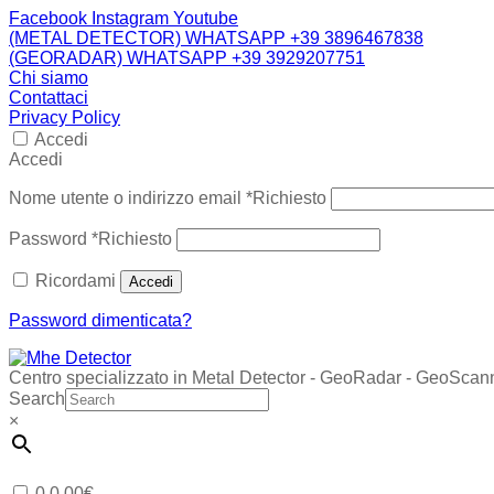
Facebook
Instagram
Youtube
(METAL DETECTOR) WHATSAPP +39 3896467838
(GEORADAR) WHATSAPP +39 3929207751
Chi siamo
Contattaci
Privacy Policy
Accedi
Accedi
Nome utente o indirizzo email
*
Richiesto
Password
*
Richiesto
Ricordami
Accedi
Password dimenticata?
Centro specializzato in Metal Detector - GeoRadar - GeoScan
Search
×
0
0,00
€