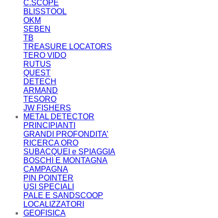
C.SCOPE
BLISSTOOL
OKM
SEBEN
TB
TREASURE LOCATORS
TERO VIDO
RUTUS
QUEST
DETECH
ARMAND
TESORO
JW FISHERS
METAL DETECTOR
PRINCIPIANTI
GRANDI PROFONDITA’
RICERCA ORO
SUBACQUEI e SPIAGGIA
BOSCHI E MONTAGNA
CAMPAGNA
PIN POINTER
USI SPECIALI
PALE E SANDSCOOP
LOCALIZZATORI
GEOFISICA