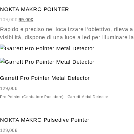
NOKTA MAKRO POINTER
Il
Il
109,00
€
99,00
€
prezzo
prezzo
Rapido e preciso nel localizzare l’obiettivo, rileva 
originale
attuale
visibilità, dispone di una luce a led per illuminare l
era:
è:
109,00€.
99,00€.
Garrett Pro Pointer Metal Detector
129,00
€
Pro Pointer (Centratore Puntatore) - Garrett Metal Detector
NOKTA MAKRO Pulsedive Pointer
129,00
€