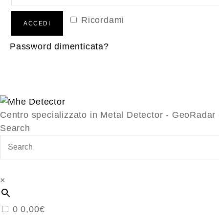
Ricordami
ACCEDI
Password dimenticata?
Centro specializzato in Metal Detector - GeoRada
Search
×
0
0,00
€