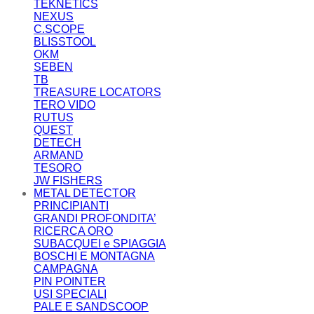
TEKNETICS
NEXUS
C.SCOPE
BLISSTOOL
OKM
SEBEN
TB
TREASURE LOCATORS
TERO VIDO
RUTUS
QUEST
DETECH
ARMAND
TESORO
JW FISHERS
METAL DETECTOR
PRINCIPIANTI
GRANDI PROFONDITA’
RICERCA ORO
SUBACQUEI e SPIAGGIA
BOSCHI E MONTAGNA
CAMPAGNA
PIN POINTER
USI SPECIALI
PALE E SANDSCOOP