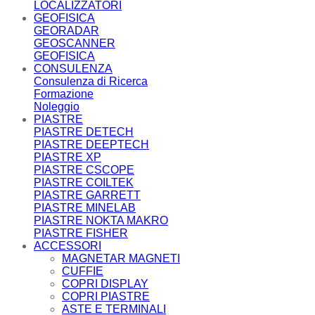
LOCALIZZATORI
GEOFISICA
GEORADAR
GEOSCANNER
GEOFISICA
CONSULENZA
Consulenza di Ricerca
Formazione
Noleggio
PIASTRE
PIASTRE DETECH
PIASTRE DEEPTECH
PIASTRE XP
PIASTRE CSCOPE
PIASTRE COILTEK
PIASTRE GARRETT
PIASTRE MINELAB
PIASTRE NOKTA MAKRO
PIASTRE FISHER
ACCESSORI
MAGNETAR MAGNETI
CUFFIE
COPRI DISPLAY
COPRI PIASTRE
ASTE E TERMINALI