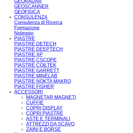
GEORADAR
GEOSCANNER
GEOFISICA
CONSULENZA
Consulenza di Ricerca
Formazione
Noleggio
PIASTRE
PIASTRE DETECH
PIASTRE DEEPTECH
PIASTRE XP
PIASTRE CSCOPE
PIASTRE COILTEK
PIASTRE GARRETT
PIASTRE MINELAB
PIASTRE NOKTA MAKRO
PIASTRE FISHER
ACCESSORI
MAGNETAR MAGNETI
CUFFIE
COPRI DISPLAY
COPRI PIASTRE
ASTE E TERMINALI
ATTREZZI DA SCAVO
ZAINI E BORSE