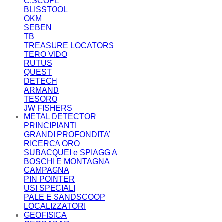
C.SCOPE
BLISSTOOL
OKM
SEBEN
TB
TREASURE LOCATORS
TERO VIDO
RUTUS
QUEST
DETECH
ARMAND
TESORO
JW FISHERS
METAL DETECTOR
PRINCIPIANTI
GRANDI PROFONDITA’
RICERCA ORO
SUBACQUEI e SPIAGGIA
BOSCHI E MONTAGNA
CAMPAGNA
PIN POINTER
USI SPECIALI
PALE E SANDSCOOP
LOCALIZZATORI
GEOFISICA