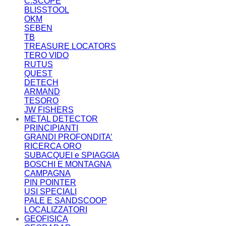
C.SCOPE
BLISSTOOL
OKM
SEBEN
TB
TREASURE LOCATORS
TERO VIDO
RUTUS
QUEST
DETECH
ARMAND
TESORO
JW FISHERS
METAL DETECTOR
PRINCIPIANTI
GRANDI PROFONDITA’
RICERCA ORO
SUBACQUEI e SPIAGGIA
BOSCHI E MONTAGNA
CAMPAGNA
PIN POINTER
USI SPECIALI
PALE E SANDSCOOP
LOCALIZZATORI
GEOFISICA