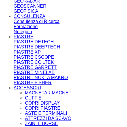
GEORADAR
GEOSCANNER
GEOFISICA
CONSULENZA
Consulenza di Ricerca
Formazione
Noleggio
PIASTRE
PIASTRE DETECH
PIASTRE DEEPTECH
PIASTRE XP
PIASTRE CSCOPE
PIASTRE COILTEK
PIASTRE GARRETT
PIASTRE MINELAB
PIASTRE NOKTA MAKRO
PIASTRE FISHER
ACCESSORI
MAGNETAR MAGNETI
CUFFIE
COPRI DISPLAY
COPRI PIASTRE
ASTE E TERMINALI
ATTREZZI DA SCAVO
ZAINI E BORSE