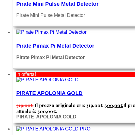
Pirate Mini Pulse Metal Detector
Pirate Mini Pulse Metal Detector
Pirate Pimax Pi Metal Detector
Pirate Pimax Pi Metal Detector
In offerta!
PIRATE APOLONIA GOLD
319,00
€
Il prezzo originale era: 319,00€.
300,00
€
Il pr
attuale è: 300,00€.
PIRATE APOLONIA GOLD