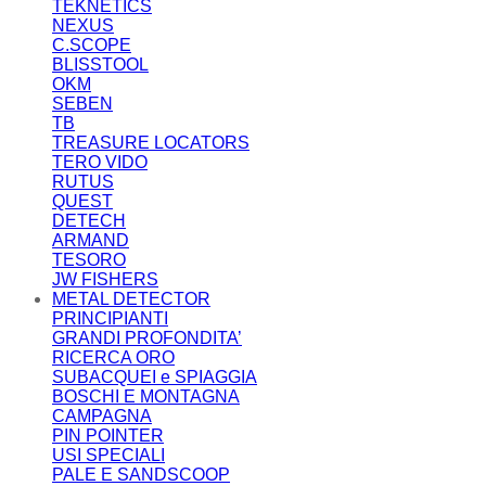
TEKNETICS
NEXUS
C.SCOPE
BLISSTOOL
OKM
SEBEN
TB
TREASURE LOCATORS
TERO VIDO
RUTUS
QUEST
DETECH
ARMAND
TESORO
JW FISHERS
METAL DETECTOR
PRINCIPIANTI
GRANDI PROFONDITA’
RICERCA ORO
SUBACQUEI e SPIAGGIA
BOSCHI E MONTAGNA
CAMPAGNA
PIN POINTER
USI SPECIALI
PALE E SANDSCOOP