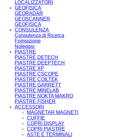
LOCALIZZATORI
GEOFISICA
GEORADAR
GEOSCANNER
GEOFISICA
CONSULENZA
Consulenza di Ricerca
Formazione
Noleggio
PIASTRE
PIASTRE DETECH
PIASTRE DEEPTECH
PIASTRE XP
PIASTRE CSCOPE
PIASTRE COILTEK
PIASTRE GARRETT
PIASTRE MINELAB
PIASTRE NOKTA MAKRO
PIASTRE FISHER
ACCESSORI
MAGNETAR MAGNETI
CUFFIE
COPRI DISPLAY
COPRI PIASTRE
ASTE E TERMINALI