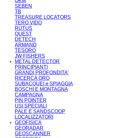
OKM
SEBEN
TB
TREASURE LOCATORS
TERO VIDO
RUTUS
QUEST
DETECH
ARMAND
TESORO
JW FISHERS
METAL DETECTOR
PRINCIPIANTI
GRANDI PROFONDITA’
RICERCA ORO
SUBACQUEI e SPIAGGIA
BOSCHI E MONTAGNA
CAMPAGNA
PIN POINTER
USI SPECIALI
PALE E SANDSCOOP
LOCALIZZATORI
GEOFISICA
GEORADAR
GEOSCANNER