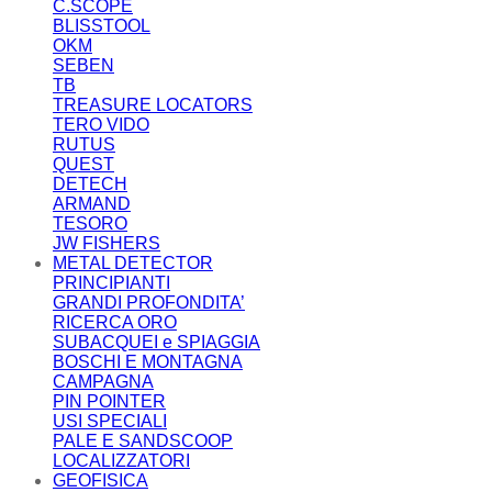
C.SCOPE
BLISSTOOL
OKM
SEBEN
TB
TREASURE LOCATORS
TERO VIDO
RUTUS
QUEST
DETECH
ARMAND
TESORO
JW FISHERS
METAL DETECTOR
PRINCIPIANTI
GRANDI PROFONDITA’
RICERCA ORO
SUBACQUEI e SPIAGGIA
BOSCHI E MONTAGNA
CAMPAGNA
PIN POINTER
USI SPECIALI
PALE E SANDSCOOP
LOCALIZZATORI
GEOFISICA