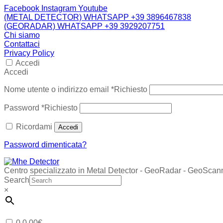
Facebook
Instagram
Youtube
(METAL DETECTOR) WHATSAPP +39 3896467838
(GEORADAR) WHATSAPP +39 3929207751
Chi siamo
Contattaci
Privacy Policy
Accedi
Accedi
Nome utente o indirizzo email
*
Richiesto
Password
*
Richiesto
Ricordami
Accedi
Password dimenticata?
Centro specializzato in Metal Detector - GeoRadar - GeoScan
Search
×
0
0,00
€