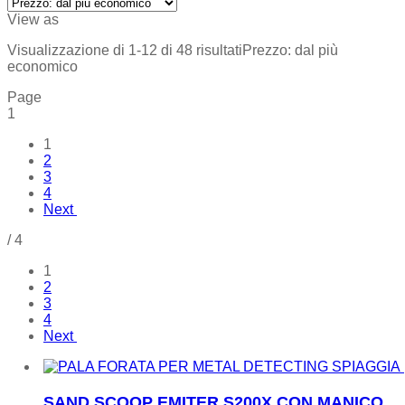
View as
Visualizzazione di 1-12 di 48 risultati
Prezzo: dal più
economico
Page
1
1
2
3
4
Next
/
4
1
2
3
4
Next
SAND SCOOP EMITER S200X CON MANICO