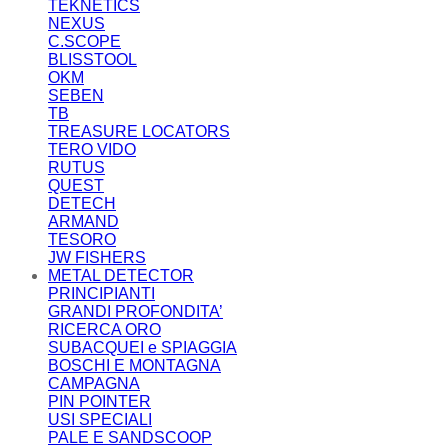
TEKNETICS
NEXUS
C.SCOPE
BLISSTOOL
OKM
SEBEN
TB
TREASURE LOCATORS
TERO VIDO
RUTUS
QUEST
DETECH
ARMAND
TESORO
JW FISHERS
METAL DETECTOR
PRINCIPIANTI
GRANDI PROFONDITA’
RICERCA ORO
SUBACQUEI e SPIAGGIA
BOSCHI E MONTAGNA
CAMPAGNA
PIN POINTER
USI SPECIALI
PALE E SANDSCOOP