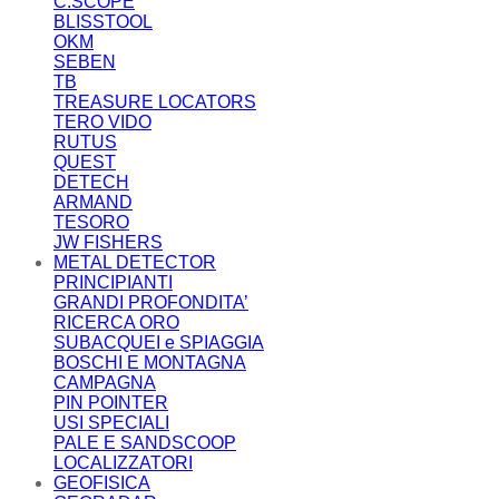
C.SCOPE
BLISSTOOL
OKM
SEBEN
TB
TREASURE LOCATORS
TERO VIDO
RUTUS
QUEST
DETECH
ARMAND
TESORO
JW FISHERS
METAL DETECTOR
PRINCIPIANTI
GRANDI PROFONDITA’
RICERCA ORO
SUBACQUEI e SPIAGGIA
BOSCHI E MONTAGNA
CAMPAGNA
PIN POINTER
USI SPECIALI
PALE E SANDSCOOP
LOCALIZZATORI
GEOFISICA