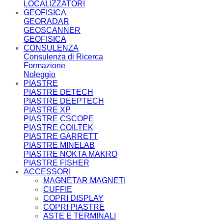
LOCALIZZATORI
GEOFISICA
GEORADAR
GEOSCANNER
GEOFISICA
CONSULENZA
Consulenza di Ricerca
Formazione
Noleggio
PIASTRE
PIASTRE DETECH
PIASTRE DEEPTECH
PIASTRE XP
PIASTRE CSCOPE
PIASTRE COILTEK
PIASTRE GARRETT
PIASTRE MINELAB
PIASTRE NOKTA MAKRO
PIASTRE FISHER
ACCESSORI
MAGNETAR MAGNETI
CUFFIE
COPRI DISPLAY
COPRI PIASTRE
ASTE E TERMINALI