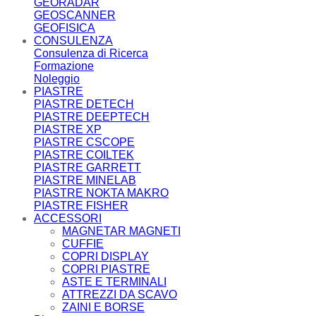
GEORADAR
GEOSCANNER
GEOFISICA
CONSULENZA
Consulenza di Ricerca
Formazione
Noleggio
PIASTRE
PIASTRE DETECH
PIASTRE DEEPTECH
PIASTRE XP
PIASTRE CSCOPE
PIASTRE COILTEK
PIASTRE GARRETT
PIASTRE MINELAB
PIASTRE NOKTA MAKRO
PIASTRE FISHER
ACCESSORI
MAGNETAR MAGNETI
CUFFIE
COPRI DISPLAY
COPRI PIASTRE
ASTE E TERMINALI
ATTREZZI DA SCAVO
ZAINI E BORSE