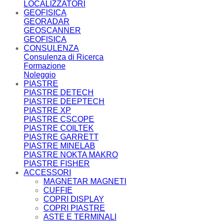
LOCALIZZATORI
GEOFISICA
GEORADAR
GEOSCANNER
GEOFISICA
CONSULENZA
Consulenza di Ricerca
Formazione
Noleggio
PIASTRE
PIASTRE DETECH
PIASTRE DEEPTECH
PIASTRE XP
PIASTRE CSCOPE
PIASTRE COILTEK
PIASTRE GARRETT
PIASTRE MINELAB
PIASTRE NOKTA MAKRO
PIASTRE FISHER
ACCESSORI
MAGNETAR MAGNETI
CUFFIE
COPRI DISPLAY
COPRI PIASTRE
ASTE E TERMINALI