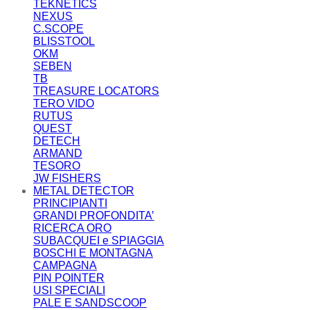
TEKNETICS
NEXUS
C.SCOPE
BLISSTOOL
OKM
SEBEN
TB
TREASURE LOCATORS
TERO VIDO
RUTUS
QUEST
DETECH
ARMAND
TESORO
JW FISHERS
METAL DETECTOR
PRINCIPIANTI
GRANDI PROFONDITA’
RICERCA ORO
SUBACQUEI e SPIAGGIA
BOSCHI E MONTAGNA
CAMPAGNA
PIN POINTER
USI SPECIALI
PALE E SANDSCOOP