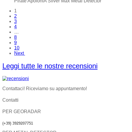
Pirate ApoloniA Silver Max Metal Detector
1
2
3
4
…
8
9
10
Next
Leggi tutte le nostre recensioni
Contattaci! Riceviamo su appuntamento!
Contatti
PER GEORADAR
(+39) 3929207751