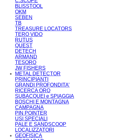
C.SCOPE
BLISSTOOL
OKM
SEBEN
TB
TREASURE LOCATORS
TERO VIDO
RUTUS
QUEST
DETECH
ARMAND
TESORO
JW FISHERS
METAL DETECTOR
PRINCIPIANTI
GRANDI PROFONDITA’
RICERCA ORO
SUBACQUEI e SPIAGGIA
BOSCHI E MONTAGNA
CAMPAGNA
PIN POINTER
USI SPECIALI
PALE E SANDSCOOP
LOCALIZZATORI
GEOFISICA