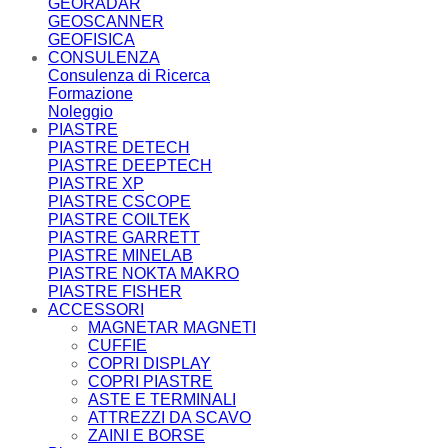
GEORADAR
GEOSCANNER
GEOFISICA
CONSULENZA
Consulenza di Ricerca
Formazione
Noleggio
PIASTRE
PIASTRE DETECH
PIASTRE DEEPTECH
PIASTRE XP
PIASTRE CSCOPE
PIASTRE COILTEK
PIASTRE GARRETT
PIASTRE MINELAB
PIASTRE NOKTA MAKRO
PIASTRE FISHER
ACCESSORI
MAGNETAR MAGNETI
CUFFIE
COPRI DISPLAY
COPRI PIASTRE
ASTE E TERMINALI
ATTREZZI DA SCAVO
ZAINI E BORSE