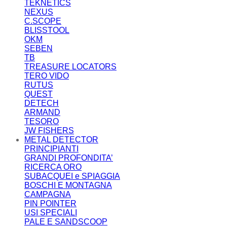
TEKNETICS
NEXUS
C.SCOPE
BLISSTOOL
OKM
SEBEN
TB
TREASURE LOCATORS
TERO VIDO
RUTUS
QUEST
DETECH
ARMAND
TESORO
JW FISHERS
METAL DETECTOR
PRINCIPIANTI
GRANDI PROFONDITA’
RICERCA ORO
SUBACQUEI e SPIAGGIA
BOSCHI E MONTAGNA
CAMPAGNA
PIN POINTER
USI SPECIALI
PALE E SANDSCOOP