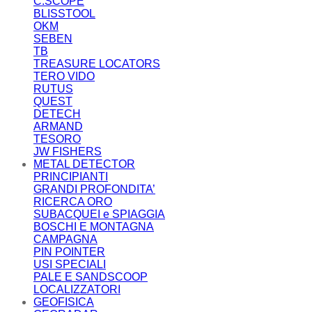
C.SCOPE
BLISSTOOL
OKM
SEBEN
TB
TREASURE LOCATORS
TERO VIDO
RUTUS
QUEST
DETECH
ARMAND
TESORO
JW FISHERS
METAL DETECTOR
PRINCIPIANTI
GRANDI PROFONDITA’
RICERCA ORO
SUBACQUEI e SPIAGGIA
BOSCHI E MONTAGNA
CAMPAGNA
PIN POINTER
USI SPECIALI
PALE E SANDSCOOP
LOCALIZZATORI
GEOFISICA