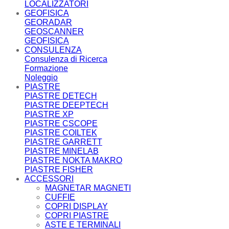
LOCALIZZATORI
GEOFISICA
GEORADAR
GEOSCANNER
GEOFISICA
CONSULENZA
Consulenza di Ricerca
Formazione
Noleggio
PIASTRE
PIASTRE DETECH
PIASTRE DEEPTECH
PIASTRE XP
PIASTRE CSCOPE
PIASTRE COILTEK
PIASTRE GARRETT
PIASTRE MINELAB
PIASTRE NOKTA MAKRO
PIASTRE FISHER
ACCESSORI
MAGNETAR MAGNETI
CUFFIE
COPRI DISPLAY
COPRI PIASTRE
ASTE E TERMINALI