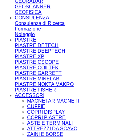
GEORADAR
GEOSCANNER
GEOFISICA
CONSULENZA
Consulenza di Ricerca
Formazione
Noleggio
PIASTRE
PIASTRE DETECH
PIASTRE DEEPTECH
PIASTRE XP
PIASTRE CSCOPE
PIASTRE COILTEK
PIASTRE GARRETT
PIASTRE MINELAB
PIASTRE NOKTA MAKRO
PIASTRE FISHER
ACCESSORI
MAGNETAR MAGNETI
CUFFIE
COPRI DISPLAY
COPRI PIASTRE
ASTE E TERMINALI
ATTREZZI DA SCAVO
ZAINI E BORSE