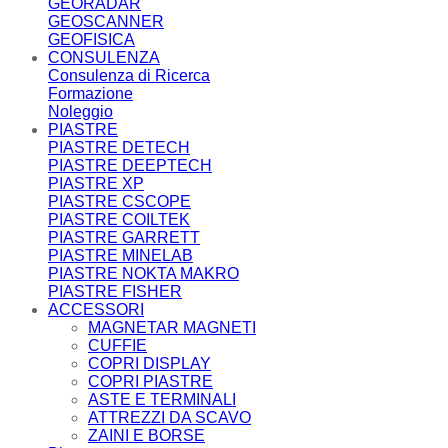
GEORADAR
GEOSCANNER
GEOFISICA
CONSULENZA
Consulenza di Ricerca
Formazione
Noleggio
PIASTRE
PIASTRE DETECH
PIASTRE DEEPTECH
PIASTRE XP
PIASTRE CSCOPE
PIASTRE COILTEK
PIASTRE GARRETT
PIASTRE MINELAB
PIASTRE NOKTA MAKRO
PIASTRE FISHER
ACCESSORI
MAGNETAR MAGNETI
CUFFIE
COPRI DISPLAY
COPRI PIASTRE
ASTE E TERMINALI
ATTREZZI DA SCAVO
ZAINI E BORSE