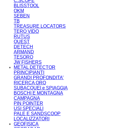
C.SCOPE
BLISSTOOL
OKM
SEBEN
TB
TREASURE LOCATORS
TERO VIDO
RUTUS
QUEST
DETECH
ARMAND
TESORO
JW FISHERS
METAL DETECTOR
PRINCIPIANTI
GRANDI PROFONDITA’
RICERCA ORO
SUBACQUEI e SPIAGGIA
BOSCHI E MONTAGNA
CAMPAGNA
PIN POINTER
USI SPECIALI
PALE E SANDSCOOP
LOCALIZZATORI
GEOFISICA