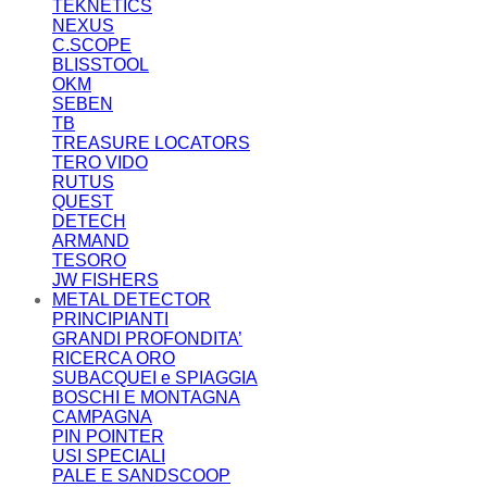
TEKNETICS
NEXUS
C.SCOPE
BLISSTOOL
OKM
SEBEN
TB
TREASURE LOCATORS
TERO VIDO
RUTUS
QUEST
DETECH
ARMAND
TESORO
JW FISHERS
METAL DETECTOR
PRINCIPIANTI
GRANDI PROFONDITA’
RICERCA ORO
SUBACQUEI e SPIAGGIA
BOSCHI E MONTAGNA
CAMPAGNA
PIN POINTER
USI SPECIALI
PALE E SANDSCOOP