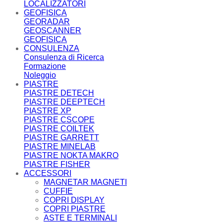
LOCALIZZATORI
GEOFISICA
GEORADAR
GEOSCANNER
GEOFISICA
CONSULENZA
Consulenza di Ricerca
Formazione
Noleggio
PIASTRE
PIASTRE DETECH
PIASTRE DEEPTECH
PIASTRE XP
PIASTRE CSCOPE
PIASTRE COILTEK
PIASTRE GARRETT
PIASTRE MINELAB
PIASTRE NOKTA MAKRO
PIASTRE FISHER
ACCESSORI
MAGNETAR MAGNETI
CUFFIE
COPRI DISPLAY
COPRI PIASTRE
ASTE E TERMINALI