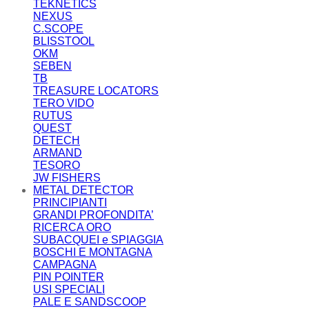
TEKNETICS
NEXUS
C.SCOPE
BLISSTOOL
OKM
SEBEN
TB
TREASURE LOCATORS
TERO VIDO
RUTUS
QUEST
DETECH
ARMAND
TESORO
JW FISHERS
METAL DETECTOR
PRINCIPIANTI
GRANDI PROFONDITA’
RICERCA ORO
SUBACQUEI e SPIAGGIA
BOSCHI E MONTAGNA
CAMPAGNA
PIN POINTER
USI SPECIALI
PALE E SANDSCOOP