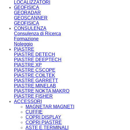
LOCALIZZATORI
GEOFISICA
GEORADAR
GEOSCANNER
GEOFISICA
CONSULENZA
Consulenza di Ricerca
Formazione
Noleggio
PIASTRE
PIASTRE DETECH
PIASTRE DEEPTECH
PIASTRE XP
PIASTRE CSCOPE
PIASTRE COILTEK
PIASTRE GARRETT
PIASTRE MINELAB
PIASTRE NOKTA MAKRO
PIASTRE FISHER
ACCESSORI
MAGNETAR MAGNETI
CUFFIE
COPRI DISPLAY
COPRI PIASTRE
ASTE E TERMINALI