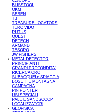
C.SCOPE
BLISSTOOL
OKM
SEBEN
TB
TREASURE LOCATORS
TERO VIDO
RUTUS
QUEST
DETECH
ARMAND
TESORO
JW FISHERS
METAL DETECTOR
PRINCIPIANTI
GRANDI PROFONDITA’
RICERCA ORO
SUBACQUEI e SPIAGGIA
BOSCHI E MONTAGNA
CAMPAGNA
PIN POINTER
USI SPECIALI
PALE E SANDSCOOP
LOCALIZZATORI
GEOFISICA