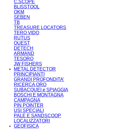
C.SCOPE
BLISSTOOL
OKM
SEBEN
TB
TREASURE LOCATORS
TERO VIDO
RUTUS
QUEST
DETECH
ARMAND
TESORO
JW FISHERS
METAL DETECTOR
PRINCIPIANTI
GRANDI PROFONDITA’
RICERCA ORO
SUBACQUEI e SPIAGGIA
BOSCHI E MONTAGNA
CAMPAGNA
PIN POINTER
USI SPECIALI
PALE E SANDSCOOP
LOCALIZZATORI
GEOFISICA