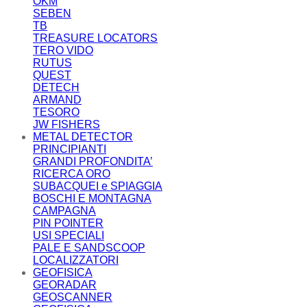
OKM
SEBEN
TB
TREASURE LOCATORS
TERO VIDO
RUTUS
QUEST
DETECH
ARMAND
TESORO
JW FISHERS
METAL DETECTOR
PRINCIPIANTI
GRANDI PROFONDITA’
RICERCA ORO
SUBACQUEI e SPIAGGIA
BOSCHI E MONTAGNA
CAMPAGNA
PIN POINTER
USI SPECIALI
PALE E SANDSCOOP
LOCALIZZATORI
GEOFISICA
GEORADAR
GEOSCANNER