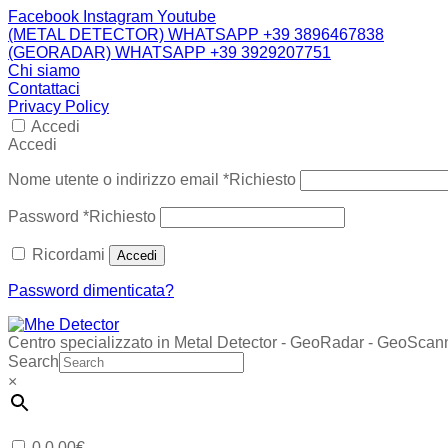
Facebook
Instagram
Youtube
(METAL DETECTOR) WHATSAPP +39 3896467838
(GEORADAR) WHATSAPP +39 3929207751
Chi siamo
Contattaci
Privacy Policy
Accedi
Accedi
Nome utente o indirizzo email
*
Richiesto
Password
*
Richiesto
Ricordami
Accedi
Password dimenticata?
Centro specializzato in Metal Detector - GeoRadar - GeoScan
Search
×
0
0,00
€