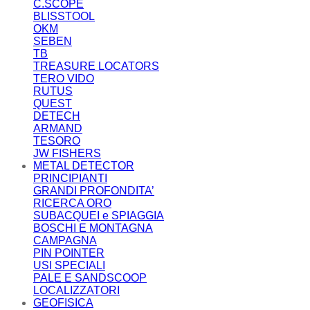
C.SCOPE
BLISSTOOL
OKM
SEBEN
TB
TREASURE LOCATORS
TERO VIDO
RUTUS
QUEST
DETECH
ARMAND
TESORO
JW FISHERS
METAL DETECTOR
PRINCIPIANTI
GRANDI PROFONDITA’
RICERCA ORO
SUBACQUEI e SPIAGGIA
BOSCHI E MONTAGNA
CAMPAGNA
PIN POINTER
USI SPECIALI
PALE E SANDSCOOP
LOCALIZZATORI
GEOFISICA