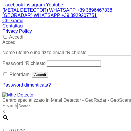
Facebook
Instagram
Youtube
(METAL DETECTOR) WHATSAPP +39 3896467838
(GEORADAR) WHATSAPP +39 3929207751
Chi siamo
Contattaci
Privacy Policy
Accedi
Accedi
Nome utente o indirizzo email
*
Richiesto
Password
*
Richiesto
Ricordami
Accedi
Password dimenticata?
Centro specializzato in Metal Detector - GeoRadar - GeoScan
Search
×
0
0,00
€