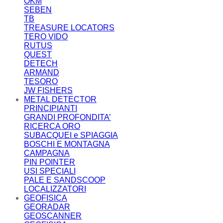
OKM
SEBEN
TB
TREASURE LOCATORS
TERO VIDO
RUTUS
QUEST
DETECH
ARMAND
TESORO
JW FISHERS
METAL DETECTOR
PRINCIPIANTI
GRANDI PROFONDITA’
RICERCA ORO
SUBACQUEI e SPIAGGIA
BOSCHI E MONTAGNA
CAMPAGNA
PIN POINTER
USI SPECIALI
PALE E SANDSCOOP
LOCALIZZATORI
GEOFISICA
GEORADAR
GEOSCANNER