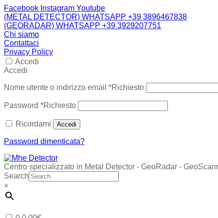
Facebook
Instagram
Youtube
(METAL DETECTOR) WHATSAPP +39 3896467838
(GEORADAR) WHATSAPP +39 3929207751
Chi siamo
Contattaci
Privacy Policy
Accedi
Accedi
Nome utente o indirizzo email
*
Richiesto
Password
*
Richiesto
Ricordami
Accedi
Password dimenticata?
Centro specializzato in Metal Detector - GeoRadar - GeoScan
Search
×
0
0,00
€