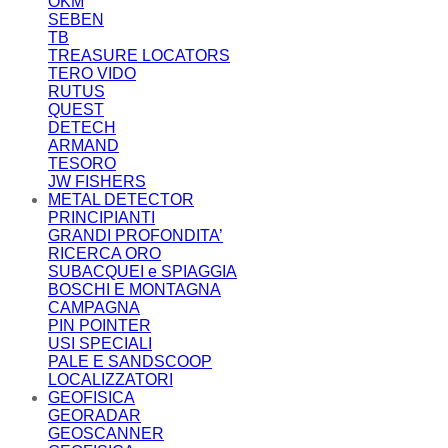
OKM
SEBEN
TB
TREASURE LOCATORS
TERO VIDO
RUTUS
QUEST
DETECH
ARMAND
TESORO
JW FISHERS
METAL DETECTOR
PRINCIPIANTI
GRANDI PROFONDITA’
RICERCA ORO
SUBACQUEI e SPIAGGIA
BOSCHI E MONTAGNA
CAMPAGNA
PIN POINTER
USI SPECIALI
PALE E SANDSCOOP
LOCALIZZATORI
GEOFISICA
GEORADAR
GEOSCANNER