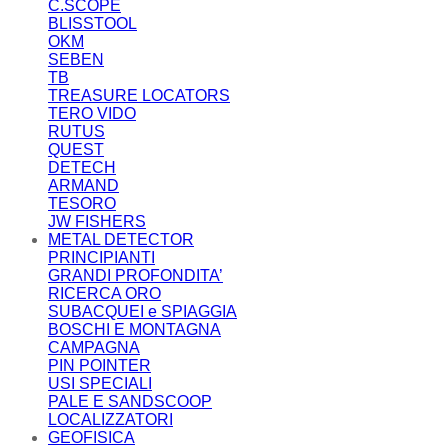
C.SCOPE
BLISSTOOL
OKM
SEBEN
TB
TREASURE LOCATORS
TERO VIDO
RUTUS
QUEST
DETECH
ARMAND
TESORO
JW FISHERS
METAL DETECTOR
PRINCIPIANTI
GRANDI PROFONDITA’
RICERCA ORO
SUBACQUEI e SPIAGGIA
BOSCHI E MONTAGNA
CAMPAGNA
PIN POINTER
USI SPECIALI
PALE E SANDSCOOP
LOCALIZZATORI
GEOFISICA