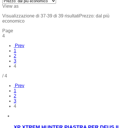
View as
Visualizzazione di 37-39 di 39 risultati
Prezzo: dal più
economico
Page
4
Prev
1
2
3
4
/
4
Prev
1
2
3
4
XP XTREM HUNTER PIASTRA PER DEUS II