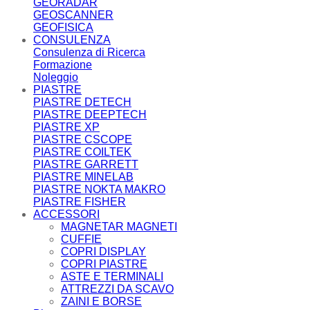
GEORADAR
GEOSCANNER
GEOFISICA
CONSULENZA
Consulenza di Ricerca
Formazione
Noleggio
PIASTRE
PIASTRE DETECH
PIASTRE DEEPTECH
PIASTRE XP
PIASTRE CSCOPE
PIASTRE COILTEK
PIASTRE GARRETT
PIASTRE MINELAB
PIASTRE NOKTA MAKRO
PIASTRE FISHER
ACCESSORI
MAGNETAR MAGNETI
CUFFIE
COPRI DISPLAY
COPRI PIASTRE
ASTE E TERMINALI
ATTREZZI DA SCAVO
ZAINI E BORSE