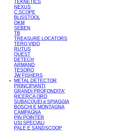
TEKNETICS
NEXUS
C.SCOPE
BLISSTOOL
OKM
SEBEN
TB
TREASURE LOCATORS
TERO VIDO
RUTUS
QUEST
DETECH
ARMAND
TESORO
JW FISHERS
METAL DETECTOR
PRINCIPIANTI
GRANDI PROFONDITA’
RICERCA ORO
SUBACQUEI e SPIAGGIA
BOSCHI E MONTAGNA
CAMPAGNA
PIN POINTER
USI SPECIALI
PALE E SANDSCOOP