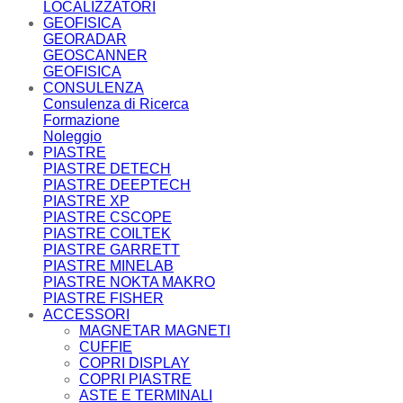
LOCALIZZATORI
GEOFISICA
GEORADAR
GEOSCANNER
GEOFISICA
CONSULENZA
Consulenza di Ricerca
Formazione
Noleggio
PIASTRE
PIASTRE DETECH
PIASTRE DEEPTECH
PIASTRE XP
PIASTRE CSCOPE
PIASTRE COILTEK
PIASTRE GARRETT
PIASTRE MINELAB
PIASTRE NOKTA MAKRO
PIASTRE FISHER
ACCESSORI
MAGNETAR MAGNETI
CUFFIE
COPRI DISPLAY
COPRI PIASTRE
ASTE E TERMINALI