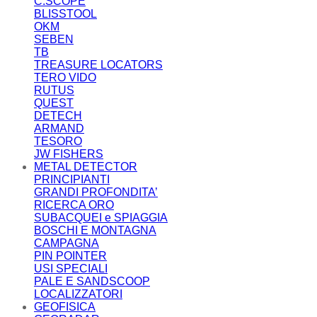
C.SCOPE
BLISSTOOL
OKM
SEBEN
TB
TREASURE LOCATORS
TERO VIDO
RUTUS
QUEST
DETECH
ARMAND
TESORO
JW FISHERS
METAL DETECTOR
PRINCIPIANTI
GRANDI PROFONDITA’
RICERCA ORO
SUBACQUEI e SPIAGGIA
BOSCHI E MONTAGNA
CAMPAGNA
PIN POINTER
USI SPECIALI
PALE E SANDSCOOP
LOCALIZZATORI
GEOFISICA