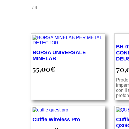
/
4
BH-0
BORSA UNIVERSALE
CON
MINELAB
DEUS
55,00
€
70,
Prodot
imperm
con il
profon
Cuffie Wireless Pro
Cuff
Q30/