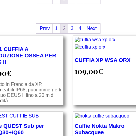
Prev
1
2
3
4
Next
1 CUFFIA A
DUZIONE OSSEA PER
CUFFIA XP WSA ORX
 II
109,00
€
00
€
to in Francia da XP,
eabili IP68, puoi immergerti
 tuo DEUS II fino a 20 m di
dità.
ie QUEST Sub per
Cuffie Nokta Makro
Q30+/Q60
Subacquee