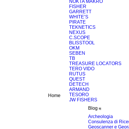
NOKTA MAKRO
FISHER
GARRETT
WHITE’S
PIRATE
TEKNETICS
NEXUS
C.SCOPE
BLISSTOOL
OKM
SEBEN
TB
TREASURE LOCATORS
TERO VIDO
RUTUS
QUEST
DETECH
ARMAND
TESORO
Home
JW FISHERS
Blog
Archeologia
Consulenza di Rice
Geoscanner e Geor