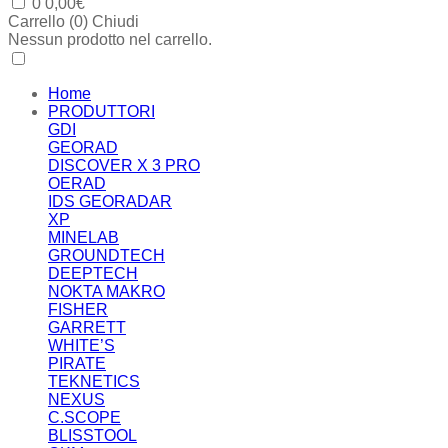
0
0,00
€
Carrello (
0
)
Chiudi
Nessun prodotto nel carrello.
Home
PRODUTTORI
GDI
GEORAD
DISCOVER X 3 PRO
OERAD
IDS GEORADAR
XP
MINELAB
GROUNDTECH
DEEPTECH
NOKTA MAKRO
FISHER
GARRETT
WHITE’S
PIRATE
TEKNETICS
NEXUS
C.SCOPE
BLISSTOOL