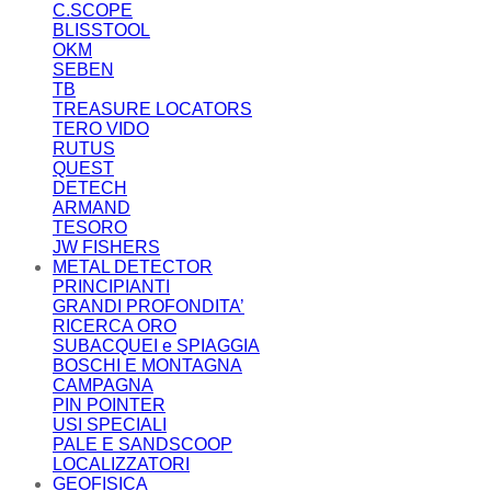
C.SCOPE
BLISSTOOL
OKM
SEBEN
TB
TREASURE LOCATORS
TERO VIDO
RUTUS
QUEST
DETECH
ARMAND
TESORO
JW FISHERS
METAL DETECTOR
PRINCIPIANTI
GRANDI PROFONDITA’
RICERCA ORO
SUBACQUEI e SPIAGGIA
BOSCHI E MONTAGNA
CAMPAGNA
PIN POINTER
USI SPECIALI
PALE E SANDSCOOP
LOCALIZZATORI
GEOFISICA