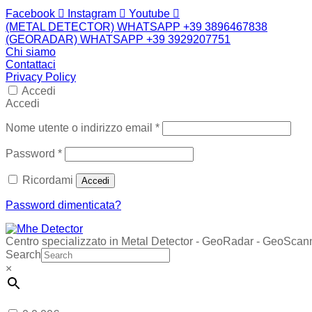
Facebook
Instagram
Youtube
(METAL DETECTOR) WHATSAPP +39 3896467838
(GEORADAR) WHATSAPP +39 3929207751
Chi siamo
Contattaci
Privacy Policy
Accedi
Accedi
Richiesto
Nome utente o indirizzo email
*
Richiesto
Password
*
Ricordami
Accedi
Password dimenticata?
Centro specializzato in Metal Detector - GeoRadar - GeoScan
Search
×