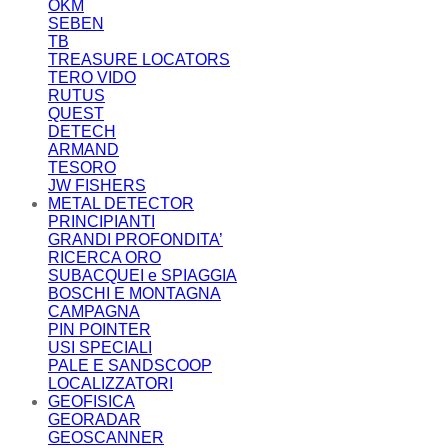
OKM
SEBEN
TB
TREASURE LOCATORS
TERO VIDO
RUTUS
QUEST
DETECH
ARMAND
TESORO
JW FISHERS
METAL DETECTOR
PRINCIPIANTI
GRANDI PROFONDITA’
RICERCA ORO
SUBACQUEI e SPIAGGIA
BOSCHI E MONTAGNA
CAMPAGNA
PIN POINTER
USI SPECIALI
PALE E SANDSCOOP
LOCALIZZATORI
GEOFISICA
GEORADAR
GEOSCANNER