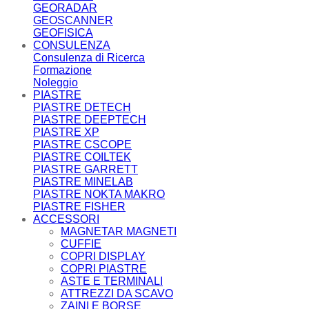
GEORADAR
GEOSCANNER
GEOFISICA
CONSULENZA
Consulenza di Ricerca
Formazione
Noleggio
PIASTRE
PIASTRE DETECH
PIASTRE DEEPTECH
PIASTRE XP
PIASTRE CSCOPE
PIASTRE COILTEK
PIASTRE GARRETT
PIASTRE MINELAB
PIASTRE NOKTA MAKRO
PIASTRE FISHER
ACCESSORI
MAGNETAR MAGNETI
CUFFIE
COPRI DISPLAY
COPRI PIASTRE
ASTE E TERMINALI
ATTREZZI DA SCAVO
ZAINI E BORSE