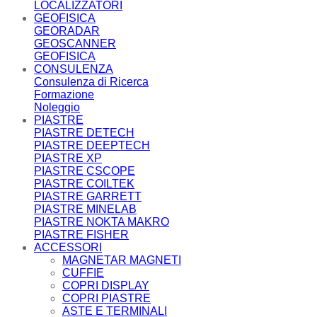
LOCALIZZATORI
GEOFISICA
GEORADAR
GEOSCANNER
GEOFISICA
CONSULENZA
Consulenza di Ricerca
Formazione
Noleggio
PIASTRE
PIASTRE DETECH
PIASTRE DEEPTECH
PIASTRE XP
PIASTRE CSCOPE
PIASTRE COILTEK
PIASTRE GARRETT
PIASTRE MINELAB
PIASTRE NOKTA MAKRO
PIASTRE FISHER
ACCESSORI
MAGNETAR MAGNETI
CUFFIE
COPRI DISPLAY
COPRI PIASTRE
ASTE E TERMINALI