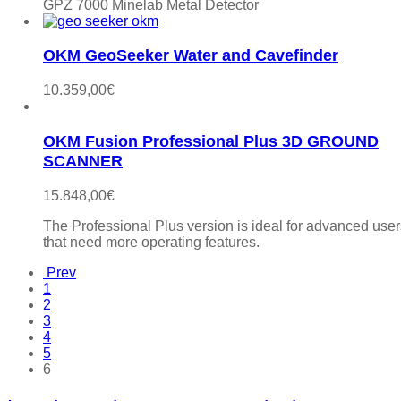
GPZ 7000 Minelab Metal Detector
OKM GeoSeeker Water and Cavefinder
10.359,00
€
OKM Fusion Professional Plus 3D GROUND
SCANNER
15.848,00
€
The Professional Plus version is ideal for advanced user
that need more operating features.
Prev
1
2
3
4
5
6