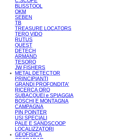
C.SCOPE
BLISSTOOL
OKM
SEBEN
TB
TREASURE LOCATORS
TERO VIDO
RUTUS
QUEST
DETECH
ARMAND
TESORO
JW FISHERS
METAL DETECTOR
PRINCIPIANTI
GRANDI PROFONDITA’
RICERCA ORO
SUBACQUEI e SPIAGGIA
BOSCHI E MONTAGNA
CAMPAGNA
PIN POINTER
USI SPECIALI
PALE E SANDSCOOP
LOCALIZZATORI
GEOFISICA