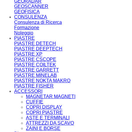
GEORADAR
GEOSCANNER
GEOFISICA
CONSULENZA
Consulenza di Ricerca
Formazione
Noleggio
PIASTRE
PIASTRE DETECH
PIASTRE DEEPTECH
PIASTRE XP
PIASTRE CSCOPE
PIASTRE COILTEK
PIASTRE GARRETT
PIASTRE MINELAB
PIASTRE NOKTA MAKRO
PIASTRE FISHER
ACCESSORI
MAGNETAR MAGNETI
CUFFIE
COPRI DISPLAY
COPRI PIASTRE
ASTE E TERMINALI
ATTREZZI DA SCAVO
ZAINI E BORSE