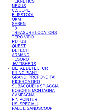
TEKNETICS
NEXUS
C.SCOPE
BLISSTOOL
OKM
SEBEN
TB
TREASURE LOCATORS
TERO VIDO
RUTUS
QUEST
DETECH
ARMAND
TESORO
JW FISHERS
METAL DETECTOR
PRINCIPIANTI
GRANDI PROFONDITA’
RICERCA ORO
SUBACQUEI e SPIAGGIA
BOSCHI E MONTAGNA
CAMPAGNA
PIN POINTER
USI SPECIALI
PALE E SANDSCOOP