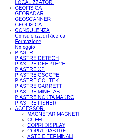
LOCALIZZATORI
GEOFISICA
GEORADAR
GEOSCANNER
GEOFISICA
CONSULENZA
Consulenza di Ricerca
Formazione
Noleggio
PIASTRE
PIASTRE DETECH
PIASTRE DEEPTECH
PIASTRE XP
PIASTRE CSCOPE
PIASTRE COILTEK
PIASTRE GARRETT
PIASTRE MINELAB
PIASTRE NOKTA MAKRO
PIASTRE FISHER
ACCESSORI
MAGNETAR MAGNETI
CUFFIE
COPRI DISPLAY
COPRI PIASTRE
ASTE E TERMINALI