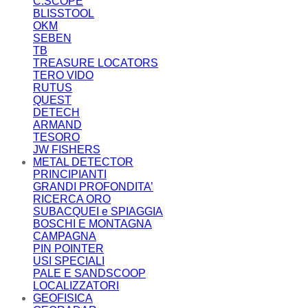
C.SCOPE
BLISSTOOL
OKM
SEBEN
TB
TREASURE LOCATORS
TERO VIDO
RUTUS
QUEST
DETECH
ARMAND
TESORO
JW FISHERS
METAL DETECTOR
PRINCIPIANTI
GRANDI PROFONDITA’
RICERCA ORO
SUBACQUEI e SPIAGGIA
BOSCHI E MONTAGNA
CAMPAGNA
PIN POINTER
USI SPECIALI
PALE E SANDSCOOP
LOCALIZZATORI
GEOFISICA