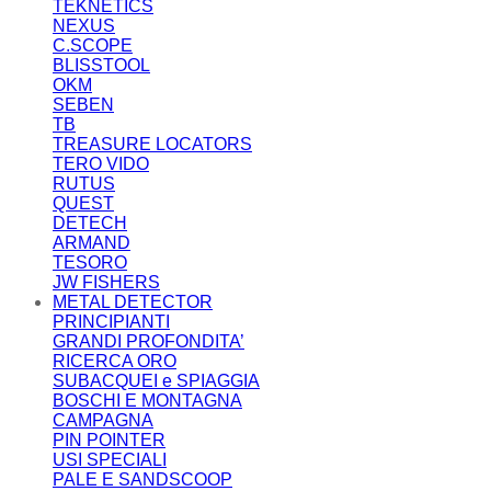
TEKNETICS
NEXUS
C.SCOPE
BLISSTOOL
OKM
SEBEN
TB
TREASURE LOCATORS
TERO VIDO
RUTUS
QUEST
DETECH
ARMAND
TESORO
JW FISHERS
METAL DETECTOR
PRINCIPIANTI
GRANDI PROFONDITA’
RICERCA ORO
SUBACQUEI e SPIAGGIA
BOSCHI E MONTAGNA
CAMPAGNA
PIN POINTER
USI SPECIALI
PALE E SANDSCOOP