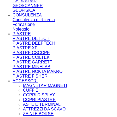
GEORADAR
GEOSCANNER
GEOFISICA
CONSULENZA
Consulenza di Ricerca
Formazione
Noleggio
PIASTRE
PIASTRE DETECH
PIASTRE DEEPTECH
PIASTRE XP
PIASTRE CSCOPE
PIASTRE COILTEK
PIASTRE GARRETT
PIASTRE MINELAB
PIASTRE NOKTA MAKRO
PIASTRE FISHER
ACCESSORI
MAGNETAR MAGNETI
CUFFIE
COPRI DISPLAY
COPRI PIASTRE
ASTE E TERMINALI
ATTREZZI DA SCAVO
ZAINI E BORSE