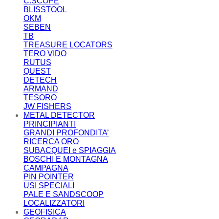
C.SCOPE
BLISSTOOL
OKM
SEBEN
TB
TREASURE LOCATORS
TERO VIDO
RUTUS
QUEST
DETECH
ARMAND
TESORO
JW FISHERS
METAL DETECTOR
PRINCIPIANTI
GRANDI PROFONDITA’
RICERCA ORO
SUBACQUEI e SPIAGGIA
BOSCHI E MONTAGNA
CAMPAGNA
PIN POINTER
USI SPECIALI
PALE E SANDSCOOP
LOCALIZZATORI
GEOFISICA