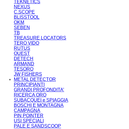
TEKNETICS
NEXUS
C.SCOPE
BLISSTOOL
OKM
SEBEN
TB
TREASURE LOCATORS
TERO VIDO
RUTUS
QUEST
DETECH
ARMAND
TESORO
JW FISHERS
METAL DETECTOR
PRINCIPIANTI
GRANDI PROFONDITA’
RICERCA ORO
SUBACQUEI e SPIAGGIA
BOSCHI E MONTAGNA
CAMPAGNA
PIN POINTER
USI SPECIALI
PALE E SANDSCOOP