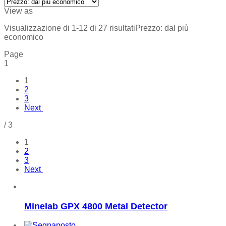
View as
Visualizzazione di 1-12 di 27 risultati
Prezzo: dal più
economico
Page
1
1
2
3
Next
/
3
1
2
3
Next
Minelab GPX 4800 Metal Detector