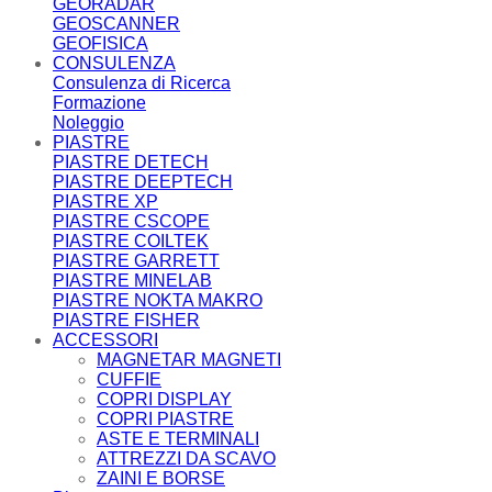
GEORADAR
GEOSCANNER
GEOFISICA
CONSULENZA
Consulenza di Ricerca
Formazione
Noleggio
PIASTRE
PIASTRE DETECH
PIASTRE DEEPTECH
PIASTRE XP
PIASTRE CSCOPE
PIASTRE COILTEK
PIASTRE GARRETT
PIASTRE MINELAB
PIASTRE NOKTA MAKRO
PIASTRE FISHER
ACCESSORI
MAGNETAR MAGNETI
CUFFIE
COPRI DISPLAY
COPRI PIASTRE
ASTE E TERMINALI
ATTREZZI DA SCAVO
ZAINI E BORSE