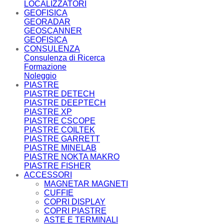
LOCALIZZATORI
GEOFISICA
GEORADAR
GEOSCANNER
GEOFISICA
CONSULENZA
Consulenza di Ricerca
Formazione
Noleggio
PIASTRE
PIASTRE DETECH
PIASTRE DEEPTECH
PIASTRE XP
PIASTRE CSCOPE
PIASTRE COILTEK
PIASTRE GARRETT
PIASTRE MINELAB
PIASTRE NOKTA MAKRO
PIASTRE FISHER
ACCESSORI
MAGNETAR MAGNETI
CUFFIE
COPRI DISPLAY
COPRI PIASTRE
ASTE E TERMINALI