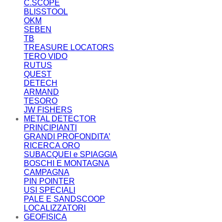
C.SCOPE
BLISSTOOL
OKM
SEBEN
TB
TREASURE LOCATORS
TERO VIDO
RUTUS
QUEST
DETECH
ARMAND
TESORO
JW FISHERS
METAL DETECTOR
PRINCIPIANTI
GRANDI PROFONDITA’
RICERCA ORO
SUBACQUEI e SPIAGGIA
BOSCHI E MONTAGNA
CAMPAGNA
PIN POINTER
USI SPECIALI
PALE E SANDSCOOP
LOCALIZZATORI
GEOFISICA