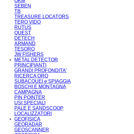
OKM
SEBEN
TB
TREASURE LOCATORS
TERO VIDO
RUTUS
QUEST
DETECH
ARMAND
TESORO
JW FISHERS
METAL DETECTOR
PRINCIPIANTI
GRANDI PROFONDITA’
RICERCA ORO
SUBACQUEI e SPIAGGIA
BOSCHI E MONTAGNA
CAMPAGNA
PIN POINTER
USI SPECIALI
PALE E SANDSCOOP
LOCALIZZATORI
GEOFISICA
GEORADAR
GEOSCANNER