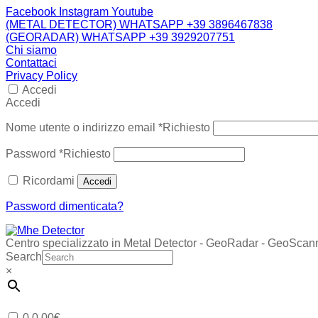
Facebook
Instagram
Youtube
(METAL DETECTOR) WHATSAPP +39 3896467838
(GEORADAR) WHATSAPP +39 3929207751
Chi siamo
Contattaci
Privacy Policy
Accedi
Accedi
Nome utente o indirizzo email
*
Richiesto
Password
*
Richiesto
Ricordami
Accedi
Password dimenticata?
Centro specializzato in Metal Detector - GeoRadar - GeoScan
Search
×
0
0,00
€