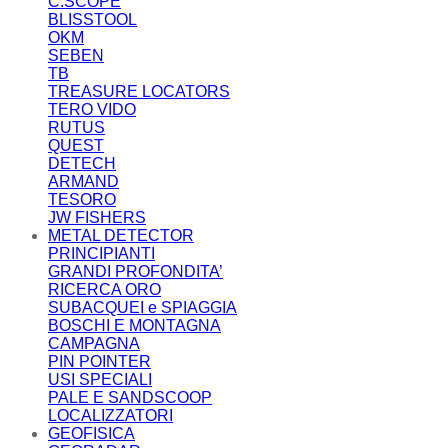
C.SCOPE
BLISSTOOL
OKM
SEBEN
TB
TREASURE LOCATORS
TERO VIDO
RUTUS
QUEST
DETECH
ARMAND
TESORO
JW FISHERS
METAL DETECTOR
PRINCIPIANTI
GRANDI PROFONDITA’
RICERCA ORO
SUBACQUEI e SPIAGGIA
BOSCHI E MONTAGNA
CAMPAGNA
PIN POINTER
USI SPECIALI
PALE E SANDSCOOP
LOCALIZZATORI
GEOFISICA