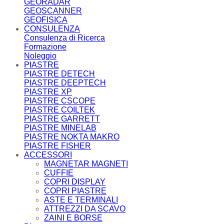
GEORADAR
GEOSCANNER
GEOFISICA
CONSULENZA
Consulenza di Ricerca
Formazione
Noleggio
PIASTRE
PIASTRE DETECH
PIASTRE DEEPTECH
PIASTRE XP
PIASTRE CSCOPE
PIASTRE COILTEK
PIASTRE GARRETT
PIASTRE MINELAB
PIASTRE NOKTA MAKRO
PIASTRE FISHER
ACCESSORI
MAGNETAR MAGNETI
CUFFIE
COPRI DISPLAY
COPRI PIASTRE
ASTE E TERMINALI
ATTREZZI DA SCAVO
ZAINI E BORSE