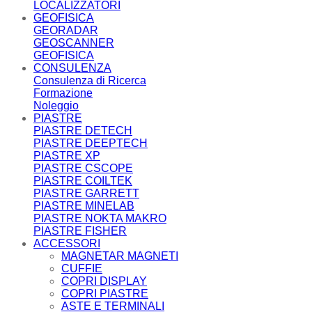
LOCALIZZATORI
GEOFISICA
GEORADAR
GEOSCANNER
GEOFISICA
CONSULENZA
Consulenza di Ricerca
Formazione
Noleggio
PIASTRE
PIASTRE DETECH
PIASTRE DEEPTECH
PIASTRE XP
PIASTRE CSCOPE
PIASTRE COILTEK
PIASTRE GARRETT
PIASTRE MINELAB
PIASTRE NOKTA MAKRO
PIASTRE FISHER
ACCESSORI
MAGNETAR MAGNETI
CUFFIE
COPRI DISPLAY
COPRI PIASTRE
ASTE E TERMINALI