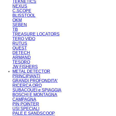
TEKNETICS
NEXUS
C.SCOPE
BLISSTOOL
OKM
SEBEN
TB
TREASURE LOCATORS
TERO VIDO
RUTUS
QUEST
DETECH
ARMAND
TESORO
JW FISHERS
METAL DETECTOR
PRINCIPIANTI
GRANDI PROFONDITA’
RICERCA ORO
SUBACQUEI e SPIAGGIA
BOSCHI E MONTAGNA
CAMPAGNA
PIN POINTER
USI SPECIALI
PALE E SANDSCOOP