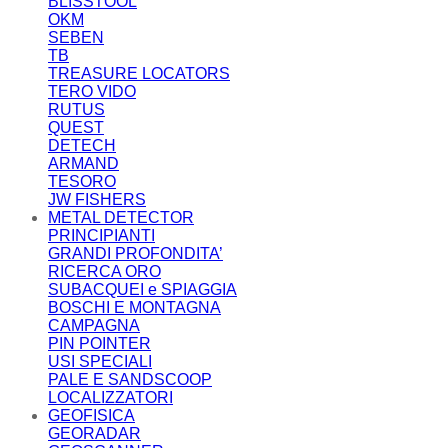
BLISSTOOL
OKM
SEBEN
TB
TREASURE LOCATORS
TERO VIDO
RUTUS
QUEST
DETECH
ARMAND
TESORO
JW FISHERS
METAL DETECTOR
PRINCIPIANTI
GRANDI PROFONDITA’
RICERCA ORO
SUBACQUEI e SPIAGGIA
BOSCHI E MONTAGNA
CAMPAGNA
PIN POINTER
USI SPECIALI
PALE E SANDSCOOP
LOCALIZZATORI
GEOFISICA
GEORADAR