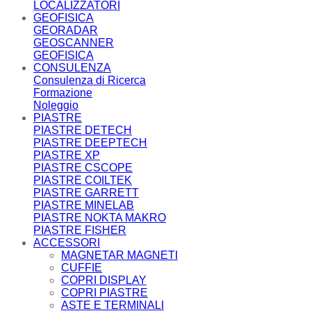
LOCALIZZATORI
GEOFISICA
GEORADAR
GEOSCANNER
GEOFISICA
CONSULENZA
Consulenza di Ricerca
Formazione
Noleggio
PIASTRE
PIASTRE DETECH
PIASTRE DEEPTECH
PIASTRE XP
PIASTRE CSCOPE
PIASTRE COILTEK
PIASTRE GARRETT
PIASTRE MINELAB
PIASTRE NOKTA MAKRO
PIASTRE FISHER
ACCESSORI
MAGNETAR MAGNETI
CUFFIE
COPRI DISPLAY
COPRI PIASTRE
ASTE E TERMINALI