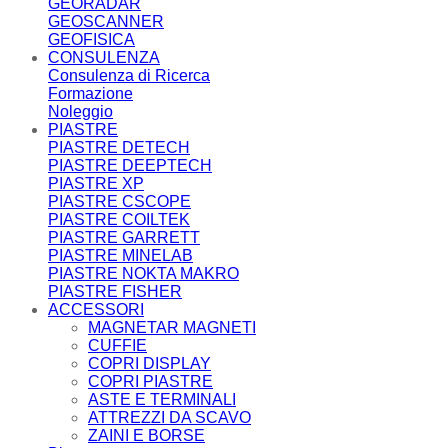
GEORADAR
GEOSCANNER
GEOFISICA
CONSULENZA
Consulenza di Ricerca
Formazione
Noleggio
PIASTRE
PIASTRE DETECH
PIASTRE DEEPTECH
PIASTRE XP
PIASTRE CSCOPE
PIASTRE COILTEK
PIASTRE GARRETT
PIASTRE MINELAB
PIASTRE NOKTA MAKRO
PIASTRE FISHER
ACCESSORI
MAGNETAR MAGNETI
CUFFIE
COPRI DISPLAY
COPRI PIASTRE
ASTE E TERMINALI
ATTREZZI DA SCAVO
ZAINI E BORSE