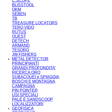
C.SCOPE
BLISSTOOL
OKM
SEBEN
TB
TREASURE LOCATORS
TERO VIDO
RUTUS
QUEST
DETECH
ARMAND
TESORO
JW FISHERS
METAL DETECTOR
PRINCIPIANTI
GRANDI PROFONDITA’
RICERCA ORO
SUBACQUEI e SPIAGGIA
BOSCHI E MONTAGNA
CAMPAGNA
PIN POINTER
USI SPECIALI
PALE E SANDSCOOP
LOCALIZZATORI
GEOFISICA