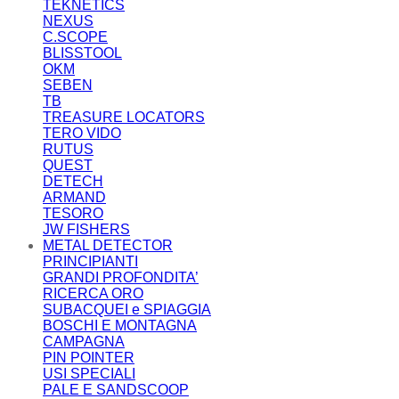
TEKNETICS
NEXUS
C.SCOPE
BLISSTOOL
OKM
SEBEN
TB
TREASURE LOCATORS
TERO VIDO
RUTUS
QUEST
DETECH
ARMAND
TESORO
JW FISHERS
METAL DETECTOR
PRINCIPIANTI
GRANDI PROFONDITA’
RICERCA ORO
SUBACQUEI e SPIAGGIA
BOSCHI E MONTAGNA
CAMPAGNA
PIN POINTER
USI SPECIALI
PALE E SANDSCOOP