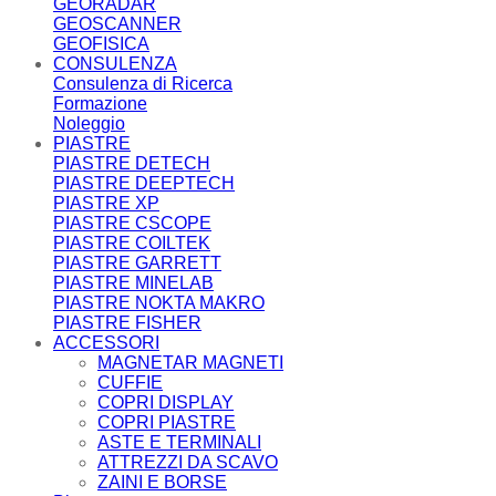
GEORADAR
GEOSCANNER
GEOFISICA
CONSULENZA
Consulenza di Ricerca
Formazione
Noleggio
PIASTRE
PIASTRE DETECH
PIASTRE DEEPTECH
PIASTRE XP
PIASTRE CSCOPE
PIASTRE COILTEK
PIASTRE GARRETT
PIASTRE MINELAB
PIASTRE NOKTA MAKRO
PIASTRE FISHER
ACCESSORI
MAGNETAR MAGNETI
CUFFIE
COPRI DISPLAY
COPRI PIASTRE
ASTE E TERMINALI
ATTREZZI DA SCAVO
ZAINI E BORSE