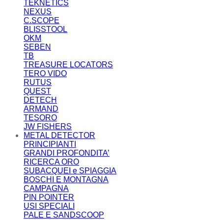
TEKNETICS
NEXUS
C.SCOPE
BLISSTOOL
OKM
SEBEN
TB
TREASURE LOCATORS
TERO VIDO
RUTUS
QUEST
DETECH
ARMAND
TESORO
JW FISHERS
METAL DETECTOR
PRINCIPIANTI
GRANDI PROFONDITA’
RICERCA ORO
SUBACQUEI e SPIAGGIA
BOSCHI E MONTAGNA
CAMPAGNA
PIN POINTER
USI SPECIALI
PALE E SANDSCOOP