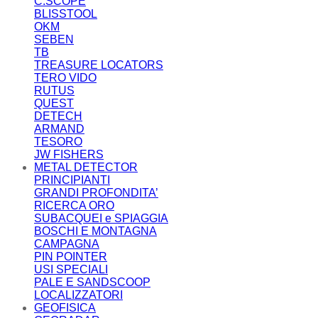
C.SCOPE
BLISSTOOL
OKM
SEBEN
TB
TREASURE LOCATORS
TERO VIDO
RUTUS
QUEST
DETECH
ARMAND
TESORO
JW FISHERS
METAL DETECTOR
PRINCIPIANTI
GRANDI PROFONDITA’
RICERCA ORO
SUBACQUEI e SPIAGGIA
BOSCHI E MONTAGNA
CAMPAGNA
PIN POINTER
USI SPECIALI
PALE E SANDSCOOP
LOCALIZZATORI
GEOFISICA