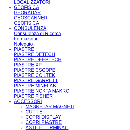
LOCALIZZATORI
GEOFISICA
GEORADAR
GEOSCANNER
GEOFISICA
CONSULENZA
Consulenza di Ricerca
Formazione
Noleggio
PIASTRE
PIASTRE DETECH
PIASTRE DEEPTECH
PIASTRE XP
PIASTRE CSCOPE
PIASTRE COILTEK
PIASTRE GARRETT
PIASTRE MINELAB
PIASTRE NOKTA MAKRO
PIASTRE FISHER
ACCESSORI
MAGNETAR MAGNETI
CUFFIE
COPRI DISPLAY
COPRI PIASTRE
ASTE E TERMINALI