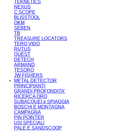
TEKNETICS
NEXUS
C.SCOPE
BLISSTOOL
OKM
SEBEN
TB
TREASURE LOCATORS
TERO VIDO
RUTUS
QUEST
DETECH
ARMAND
TESORO
JW FISHERS
METAL DETECTOR
PRINCIPIANTI
GRANDI PROFONDITA’
RICERCA ORO
SUBACQUEI e SPIAGGIA
BOSCHI E MONTAGNA
CAMPAGNA
PIN POINTER
USI SPECIALI
PALE E SANDSCOOP