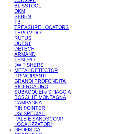
C.SCOPE
BLISSTOOL
OKM
SEBEN
TB
TREASURE LOCATORS
TERO VIDO
RUTUS
QUEST
DETECH
ARMAND
TESORO
JW FISHERS
METAL DETECTOR
PRINCIPIANTI
GRANDI PROFONDITA’
RICERCA ORO
SUBACQUEI e SPIAGGIA
BOSCHI E MONTAGNA
CAMPAGNA
PIN POINTER
USI SPECIALI
PALE E SANDSCOOP
LOCALIZZATORI
GEOFISICA