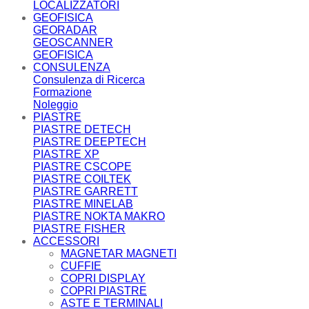
LOCALIZZATORI
GEOFISICA
GEORADAR
GEOSCANNER
GEOFISICA
CONSULENZA
Consulenza di Ricerca
Formazione
Noleggio
PIASTRE
PIASTRE DETECH
PIASTRE DEEPTECH
PIASTRE XP
PIASTRE CSCOPE
PIASTRE COILTEK
PIASTRE GARRETT
PIASTRE MINELAB
PIASTRE NOKTA MAKRO
PIASTRE FISHER
ACCESSORI
MAGNETAR MAGNETI
CUFFIE
COPRI DISPLAY
COPRI PIASTRE
ASTE E TERMINALI