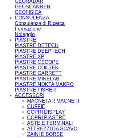
GEORADAR
GEOSCANNER
GEOFISICA
CONSULENZA
Consulenza di Ricerca
Formazione
Noleggio
PIASTRE
PIASTRE DETECH
PIASTRE DEEPTECH
PIASTRE XP
PIASTRE CSCOPE
PIASTRE COILTEK
PIASTRE GARRETT
PIASTRE MINELAB
PIASTRE NOKTA MAKRO
PIASTRE FISHER
ACCESSORI
MAGNETAR MAGNETI
CUFFIE
COPRI DISPLAY
COPRI PIASTRE
ASTE E TERMINALI
ATTREZZI DA SCAVO
ZAINI E BORSE