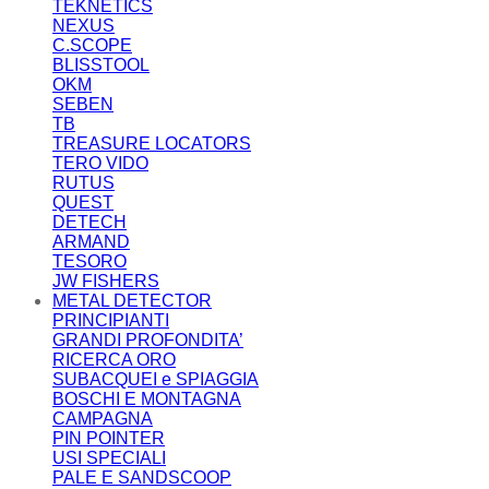
TEKNETICS
NEXUS
C.SCOPE
BLISSTOOL
OKM
SEBEN
TB
TREASURE LOCATORS
TERO VIDO
RUTUS
QUEST
DETECH
ARMAND
TESORO
JW FISHERS
METAL DETECTOR
PRINCIPIANTI
GRANDI PROFONDITA’
RICERCA ORO
SUBACQUEI e SPIAGGIA
BOSCHI E MONTAGNA
CAMPAGNA
PIN POINTER
USI SPECIALI
PALE E SANDSCOOP