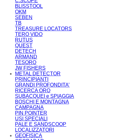
C.SCOPE
BLISSTOOL
OKM
SEBEN
TB
TREASURE LOCATORS
TERO VIDO
RUTUS
QUEST
DETECH
ARMAND
TESORO
JW FISHERS
METAL DETECTOR
PRINCIPIANTI
GRANDI PROFONDITA’
RICERCA ORO
SUBACQUEI e SPIAGGIA
BOSCHI E MONTAGNA
CAMPAGNA
PIN POINTER
USI SPECIALI
PALE E SANDSCOOP
LOCALIZZATORI
GEOFISICA