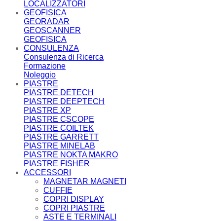
LOCALIZZATORI
GEOFISICA
GEORADAR
GEOSCANNER
GEOFISICA
CONSULENZA
Consulenza di Ricerca
Formazione
Noleggio
PIASTRE
PIASTRE DETECH
PIASTRE DEEPTECH
PIASTRE XP
PIASTRE CSCOPE
PIASTRE COILTEK
PIASTRE GARRETT
PIASTRE MINELAB
PIASTRE NOKTA MAKRO
PIASTRE FISHER
ACCESSORI
MAGNETAR MAGNETI
CUFFIE
COPRI DISPLAY
COPRI PIASTRE
ASTE E TERMINALI