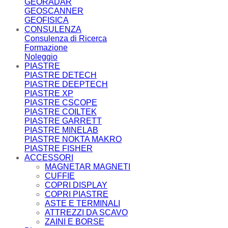
GEORADAR
GEOSCANNER
GEOFISICA
CONSULENZA
Consulenza di Ricerca
Formazione
Noleggio
PIASTRE
PIASTRE DETECH
PIASTRE DEEPTECH
PIASTRE XP
PIASTRE CSCOPE
PIASTRE COILTEK
PIASTRE GARRETT
PIASTRE MINELAB
PIASTRE NOKTA MAKRO
PIASTRE FISHER
ACCESSORI
MAGNETAR MAGNETI
CUFFIE
COPRI DISPLAY
COPRI PIASTRE
ASTE E TERMINALI
ATTREZZI DA SCAVO
ZAINI E BORSE