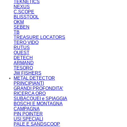
TEKNETICS
NEXUS
C.SCOPE
BLISSTOOL
OKM
SEBEN
TB
TREASURE LOCATORS
TERO VIDO
RUTUS
QUEST
DETECH
ARMAND
TESORO
JW FISHERS
METAL DETECTOR
PRINCIPIANTI
GRANDI PROFONDITA’
RICERCA ORO
SUBACQUEI e SPIAGGIA
BOSCHI E MONTAGNA
CAMPAGNA
PIN POINTER
USI SPECIALI
PALE E SANDSCOOP