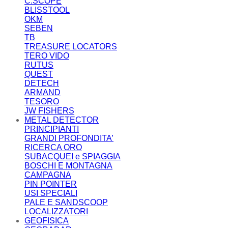
C.SCOPE
BLISSTOOL
OKM
SEBEN
TB
TREASURE LOCATORS
TERO VIDO
RUTUS
QUEST
DETECH
ARMAND
TESORO
JW FISHERS
METAL DETECTOR
PRINCIPIANTI
GRANDI PROFONDITA’
RICERCA ORO
SUBACQUEI e SPIAGGIA
BOSCHI E MONTAGNA
CAMPAGNA
PIN POINTER
USI SPECIALI
PALE E SANDSCOOP
LOCALIZZATORI
GEOFISICA