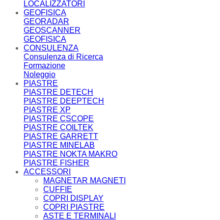
LOCALIZZATORI
GEOFISICA
GEORADAR
GEOSCANNER
GEOFISICA
CONSULENZA
Consulenza di Ricerca
Formazione
Noleggio
PIASTRE
PIASTRE DETECH
PIASTRE DEEPTECH
PIASTRE XP
PIASTRE CSCOPE
PIASTRE COILTEK
PIASTRE GARRETT
PIASTRE MINELAB
PIASTRE NOKTA MAKRO
PIASTRE FISHER
ACCESSORI
MAGNETAR MAGNETI
CUFFIE
COPRI DISPLAY
COPRI PIASTRE
ASTE E TERMINALI