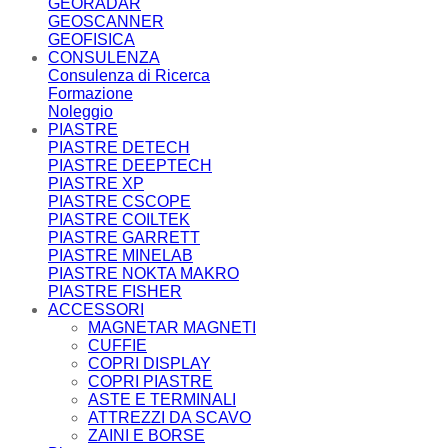
GEORADAR
GEOSCANNER
GEOFISICA
CONSULENZA
Consulenza di Ricerca
Formazione
Noleggio
PIASTRE
PIASTRE DETECH
PIASTRE DEEPTECH
PIASTRE XP
PIASTRE CSCOPE
PIASTRE COILTEK
PIASTRE GARRETT
PIASTRE MINELAB
PIASTRE NOKTA MAKRO
PIASTRE FISHER
ACCESSORI
MAGNETAR MAGNETI
CUFFIE
COPRI DISPLAY
COPRI PIASTRE
ASTE E TERMINALI
ATTREZZI DA SCAVO
ZAINI E BORSE