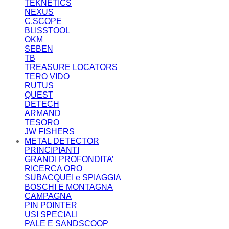
TEKNETICS
NEXUS
C.SCOPE
BLISSTOOL
OKM
SEBEN
TB
TREASURE LOCATORS
TERO VIDO
RUTUS
QUEST
DETECH
ARMAND
TESORO
JW FISHERS
METAL DETECTOR
PRINCIPIANTI
GRANDI PROFONDITA’
RICERCA ORO
SUBACQUEI e SPIAGGIA
BOSCHI E MONTAGNA
CAMPAGNA
PIN POINTER
USI SPECIALI
PALE E SANDSCOOP