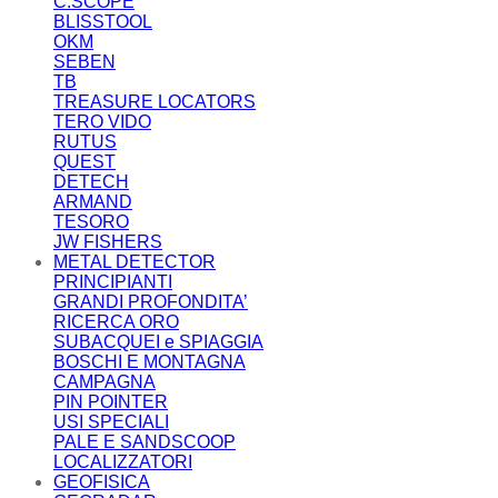
C.SCOPE
BLISSTOOL
OKM
SEBEN
TB
TREASURE LOCATORS
TERO VIDO
RUTUS
QUEST
DETECH
ARMAND
TESORO
JW FISHERS
METAL DETECTOR
PRINCIPIANTI
GRANDI PROFONDITA’
RICERCA ORO
SUBACQUEI e SPIAGGIA
BOSCHI E MONTAGNA
CAMPAGNA
PIN POINTER
USI SPECIALI
PALE E SANDSCOOP
LOCALIZZATORI
GEOFISICA