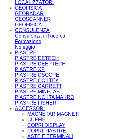
LOCALIZZATORI
GEOFISICA
GEORADAR
GEOSCANNER
GEOFISICA
CONSULENZA
Consulenza di Ricerca
Formazione
Noleggio
PIASTRE
PIASTRE DETECH
PIASTRE DEEPTECH
PIASTRE XP
PIASTRE CSCOPE
PIASTRE COILTEK
PIASTRE GARRETT
PIASTRE MINELAB
PIASTRE NOKTA MAKRO
PIASTRE FISHER
ACCESSORI
MAGNETAR MAGNETI
CUFFIE
COPRI DISPLAY
COPRI PIASTRE
ASTE E TERMINALI