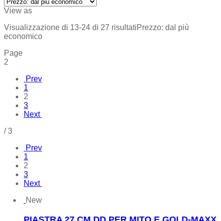
View as
Visualizzazione di 13-24 di 27 risultati
Prezzo: dal più
economico
Page
2
Prev
1
2
3
Next
/
3
Prev
1
2
3
Next
New
PIASTRA 27 CM DD PER MITO E GOLD-MAXX