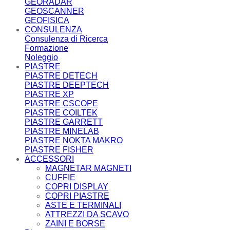
GEORADAR
GEOSCANNER
GEOFISICA
CONSULENZA
Consulenza di Ricerca
Formazione
Noleggio
PIASTRE
PIASTRE DETECH
PIASTRE DEEPTECH
PIASTRE XP
PIASTRE CSCOPE
PIASTRE COILTEK
PIASTRE GARRETT
PIASTRE MINELAB
PIASTRE NOKTA MAKRO
PIASTRE FISHER
ACCESSORI
MAGNETAR MAGNETI
CUFFIE
COPRI DISPLAY
COPRI PIASTRE
ASTE E TERMINALI
ATTREZZI DA SCAVO
ZAINI E BORSE