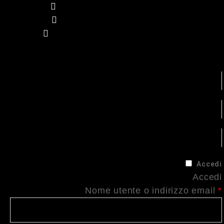
Facebook
Instagram
Youtube
(METAL DETECTOR) WHATSAPP +39 3896467838
(GEORADAR) WHATSAPP +39 3929207751
Chi siamo
Contattaci
Privacy Policy
Accedi
Accedi
Nome utente o indirizzo email
*