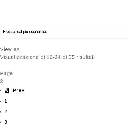
View as
Prezzo:
Visualizzazione di 13-24 di 35 risultati
dal
più
Page
economico
2
Prev
1
2
3