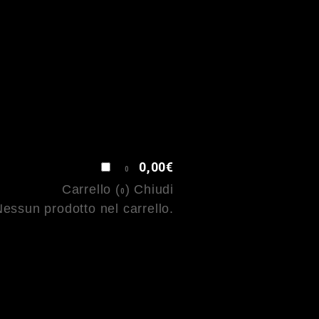
0,00
€
0
Carrello (
)
Chiudi
0
essun prodotto nel carrello.