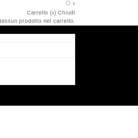
0
Carrello (
)
Chiudi
0
essun prodotto nel carrello.