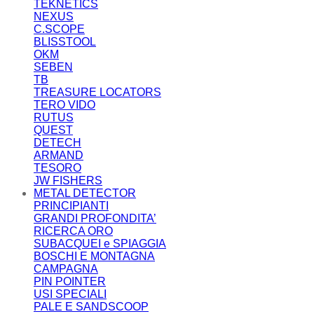
TEKNETICS
NEXUS
C.SCOPE
BLISSTOOL
OKM
SEBEN
TB
TREASURE LOCATORS
TERO VIDO
RUTUS
QUEST
DETECH
ARMAND
TESORO
JW FISHERS
METAL DETECTOR
PRINCIPIANTI
GRANDI PROFONDITA’
RICERCA ORO
SUBACQUEI e SPIAGGIA
BOSCHI E MONTAGNA
CAMPAGNA
PIN POINTER
USI SPECIALI
PALE E SANDSCOOP