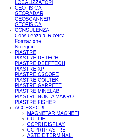
LOCALIZZATORI
GEOFISICA
GEORADAR
GEOSCANNER
GEOFISICA
CONSULENZA
Consulenza di Ricerca
Formazione
Noleggio
PIASTRE
PIASTRE DETECH
PIASTRE DEEPTECH
PIASTRE XP
PIASTRE CSCOPE
PIASTRE COILTEK
PIASTRE GARRETT
PIASTRE MINELAB
PIASTRE NOKTA MAKRO
PIASTRE FISHER
ACCESSORI
MAGNETAR MAGNETI
CUFFIE
COPRI DISPLAY
COPRI PIASTRE
ASTE E TERMINALI