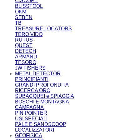
C.SCOPE
BLISSTOOL
OKM
SEBEN
TB
TREASURE LOCATORS
TERO VIDO
RUTUS
QUEST
DETECH
ARMAND
TESORO
JW FISHERS
METAL DETECTOR
PRINCIPIANTI
GRANDI PROFONDITA’
RICERCA ORO
SUBACQUEI e SPIAGGIA
BOSCHI E MONTAGNA
CAMPAGNA
PIN POINTER
USI SPECIALI
PALE E SANDSCOOP
LOCALIZZATORI
GEOFISICA