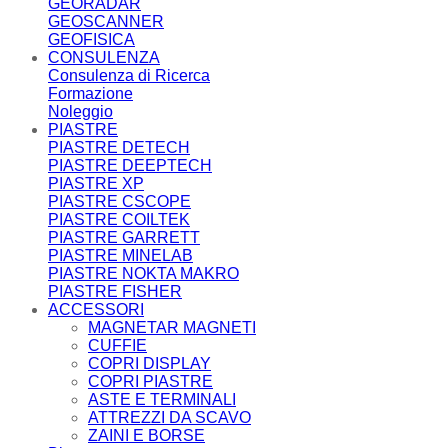
GEORADAR
GEOSCANNER
GEOFISICA
CONSULENZA
Consulenza di Ricerca
Formazione
Noleggio
PIASTRE
PIASTRE DETECH
PIASTRE DEEPTECH
PIASTRE XP
PIASTRE CSCOPE
PIASTRE COILTEK
PIASTRE GARRETT
PIASTRE MINELAB
PIASTRE NOKTA MAKRO
PIASTRE FISHER
ACCESSORI
MAGNETAR MAGNETI
CUFFIE
COPRI DISPLAY
COPRI PIASTRE
ASTE E TERMINALI
ATTREZZI DA SCAVO
ZAINI E BORSE