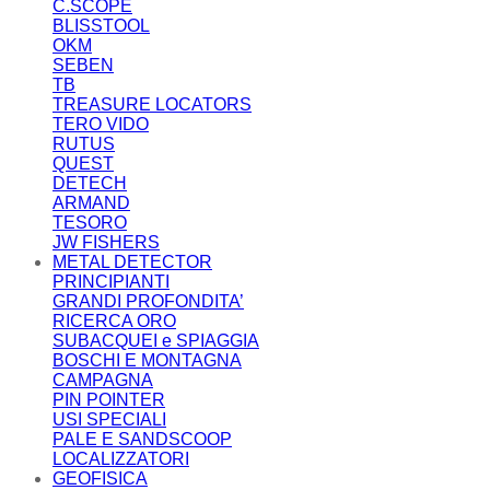
C.SCOPE
BLISSTOOL
OKM
SEBEN
TB
TREASURE LOCATORS
TERO VIDO
RUTUS
QUEST
DETECH
ARMAND
TESORO
JW FISHERS
METAL DETECTOR
PRINCIPIANTI
GRANDI PROFONDITA’
RICERCA ORO
SUBACQUEI e SPIAGGIA
BOSCHI E MONTAGNA
CAMPAGNA
PIN POINTER
USI SPECIALI
PALE E SANDSCOOP
LOCALIZZATORI
GEOFISICA