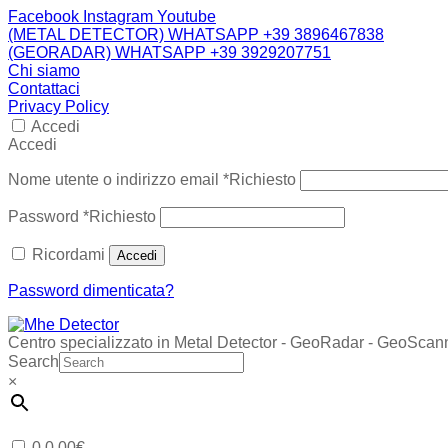
Facebook
Instagram
Youtube
(METAL DETECTOR) WHATSAPP +39 3896467838
(GEORADAR) WHATSAPP +39 3929207751
Chi siamo
Contattaci
Privacy Policy
Accedi
Accedi
Nome utente o indirizzo email
*
Richiesto
Password
*
Richiesto
Ricordami
Accedi
Password dimenticata?
Centro specializzato in Metal Detector - GeoRadar - GeoScan
Search
×
0
0,00
€