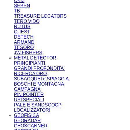
OKM
SEBEN
TB
TREASURE LOCATORS
TERO VIDO
RUTUS
QUEST
DETECH
ARMAND
TESORO
JW FISHERS
METAL DETECTOR
PRINCIPIANTI
GRANDI PROFONDITA’
RICERCA ORO
SUBACQUEI e SPIAGGIA
BOSCHI E MONTAGNA
CAMPAGNA
PIN POINTER
USI SPECIALI
PALE E SANDSCOOP
LOCALIZZATORI
GEOFISICA
GEORADAR
GEOSCANNER