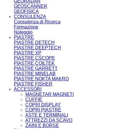
GEORADAR
GEOSCANNER
GEOFISICA
CONSULENZA
Consulenza di Ricerca
Formazione
Noleggio
PIASTRE
PIASTRE DETECH
PIASTRE DEEPTECH
PIASTRE XP
PIASTRE CSCOPE
PIASTRE COILTEK
PIASTRE GARRETT
PIASTRE MINELAB
PIASTRE NOKTA MAKRO
PIASTRE FISHER
ACCESSORI
MAGNETAR MAGNETI
CUFFIE
COPRI DISPLAY
COPRI PIASTRE
ASTE E TERMINALI
ATTREZZI DA SCAVO
ZAINI E BORSE