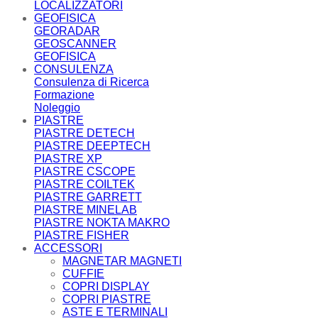
LOCALIZZATORI
GEOFISICA
GEORADAR
GEOSCANNER
GEOFISICA
CONSULENZA
Consulenza di Ricerca
Formazione
Noleggio
PIASTRE
PIASTRE DETECH
PIASTRE DEEPTECH
PIASTRE XP
PIASTRE CSCOPE
PIASTRE COILTEK
PIASTRE GARRETT
PIASTRE MINELAB
PIASTRE NOKTA MAKRO
PIASTRE FISHER
ACCESSORI
MAGNETAR MAGNETI
CUFFIE
COPRI DISPLAY
COPRI PIASTRE
ASTE E TERMINALI