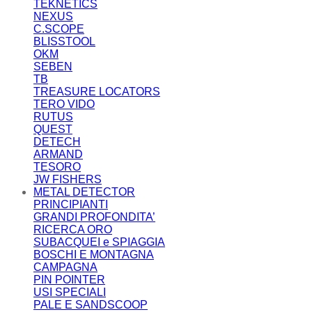
TEKNETICS
NEXUS
C.SCOPE
BLISSTOOL
OKM
SEBEN
TB
TREASURE LOCATORS
TERO VIDO
RUTUS
QUEST
DETECH
ARMAND
TESORO
JW FISHERS
METAL DETECTOR
PRINCIPIANTI
GRANDI PROFONDITA’
RICERCA ORO
SUBACQUEI e SPIAGGIA
BOSCHI E MONTAGNA
CAMPAGNA
PIN POINTER
USI SPECIALI
PALE E SANDSCOOP