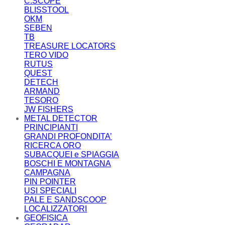
C.SCOPE
BLISSTOOL
OKM
SEBEN
TB
TREASURE LOCATORS
TERO VIDO
RUTUS
QUEST
DETECH
ARMAND
TESORO
JW FISHERS
METAL DETECTOR
PRINCIPIANTI
GRANDI PROFONDITA’
RICERCA ORO
SUBACQUEI e SPIAGGIA
BOSCHI E MONTAGNA
CAMPAGNA
PIN POINTER
USI SPECIALI
PALE E SANDSCOOP
LOCALIZZATORI
GEOFISICA