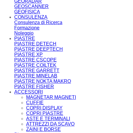
GEORADAR
GEOSCANNER
GEOFISICA
CONSULENZA
Consulenza di Ricerca
Formazione
Noleggio
PIASTRE
PIASTRE DETECH
PIASTRE DEEPTECH
PIASTRE XP
PIASTRE CSCOPE
PIASTRE COILTEK
PIASTRE GARRETT
PIASTRE MINELAB
PIASTRE NOKTA MAKRO
PIASTRE FISHER
ACCESSORI
MAGNETAR MAGNETI
CUFFIE
COPRI DISPLAY
COPRI PIASTRE
ASTE E TERMINALI
ATTREZZI DA SCAVO
ZAINI E BORSE