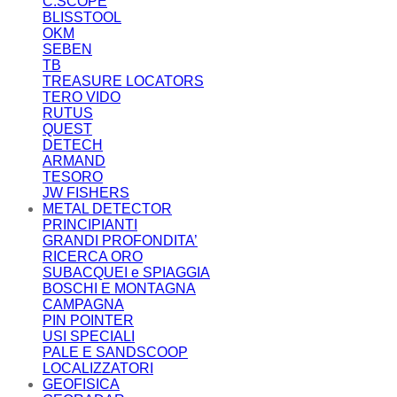
C.SCOPE
BLISSTOOL
OKM
SEBEN
TB
TREASURE LOCATORS
TERO VIDO
RUTUS
QUEST
DETECH
ARMAND
TESORO
JW FISHERS
METAL DETECTOR
PRINCIPIANTI
GRANDI PROFONDITA’
RICERCA ORO
SUBACQUEI e SPIAGGIA
BOSCHI E MONTAGNA
CAMPAGNA
PIN POINTER
USI SPECIALI
PALE E SANDSCOOP
LOCALIZZATORI
GEOFISICA