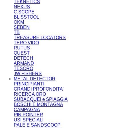
TEKNETICS
NEXUS
C.SCOPE
BLISSTOOL
OKM
SEBEN
TB
TREASURE LOCATORS
TERO VIDO
RUTUS
QUEST
DETECH
ARMAND
TESORO
JW FISHERS
METAL DETECTOR
PRINCIPIANTI
GRANDI PROFONDITA’
RICERCA ORO
SUBACQUEI e SPIAGGIA
BOSCHI E MONTAGNA
CAMPAGNA
PIN POINTER
USI SPECIALI
PALE E SANDSCOOP