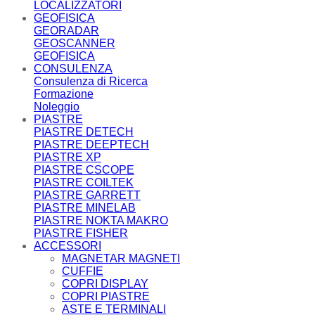
LOCALIZZATORI
GEOFISICA
GEORADAR
GEOSCANNER
GEOFISICA
CONSULENZA
Consulenza di Ricerca
Formazione
Noleggio
PIASTRE
PIASTRE DETECH
PIASTRE DEEPTECH
PIASTRE XP
PIASTRE CSCOPE
PIASTRE COILTEK
PIASTRE GARRETT
PIASTRE MINELAB
PIASTRE NOKTA MAKRO
PIASTRE FISHER
ACCESSORI
MAGNETAR MAGNETI
CUFFIE
COPRI DISPLAY
COPRI PIASTRE
ASTE E TERMINALI